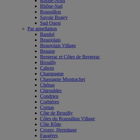
Rhône-Nord
Rhône-Sud
Roussillon
Savoie Bugey
Sud Ouest
Par appellation
Bandol
Beaujolais
Beaujolais Village
Beaune
Bergerac et Côtes de Bergerac
Brouilly
Cahors
Champagne
Chassagne Montrachet
Chénas
Chiroubles
Condrieu
Corbières
Cornas
Côte de Brouilly
Côtes du Roussillon Village
Côte Rôtie
Crozes, Hermitage
Faugères