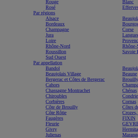
Rouge
Blanc
Rosé
Efferve
Par régions
Alsace
Beaujol
Bordeaux
Bourgo
Champagne
Corse
Jura
Langue
Loire
Proven
Rhône-Nord
Rhône-
Roussillon
Savoie
Sud Ouest
Par appellation
Bandol
Beaujol
Beaujolais Village
Beaune
Bergerac et Côtes de Bergerac
Brouill
Cahors
Champa
Chassagne Montrachet
Chénas
Chiroubles
Condri
Corbières
Cornas
Côte de Brouilly
Côtes d
Côte Rôtie
Crozes,
Faugères
FIXIN
Fleurie
GEVR
Givry
Hermit
Julienas
Marang