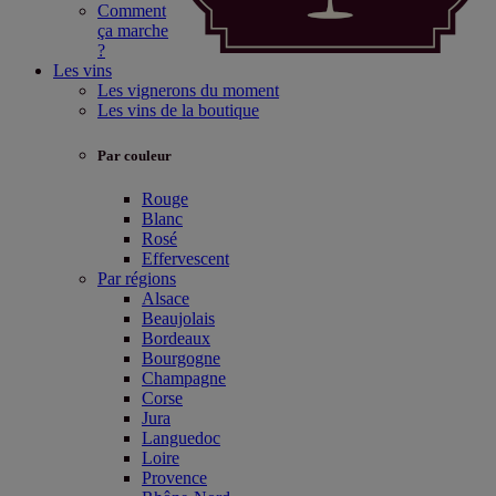
Comment
ça marche
?
Les vins
Les vignerons du moment
Les vins de la boutique
Par couleur
Rouge
Blanc
Rosé
Effervescent
Par régions
Alsace
Beaujolais
Bordeaux
Bourgogne
Champagne
Corse
Jura
Languedoc
Loire
Provence