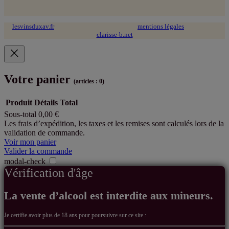
lesvinsduxav.fr
© 2024 tous droits réservés ~
mentions légales
~ site web :
clarisse-b.net
Votre panier
(articles : 0)
Produit
Détails
Total
Sous-total
0,00 €
Produits
Les frais d’expédition, les taxes et les remises sont calculés lors de la
validation de commande.
dans
Voir mon panier
le
Valider la commande
modal-check
panier
Vérification d'âge
La vente d’alcool est interdite aux mineurs.
Je certifie avoir
plus de 18 ans pour poursuivre sur ce site :