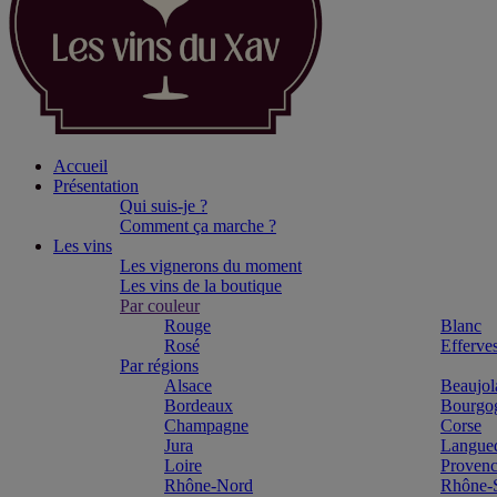
Accueil
Présentation
Qui suis-je ?
Comment ça marche ?
Les vins
Les vignerons du moment
Les vins de la boutique
Par couleur
Rouge
Blanc
Rosé
Efferve
Par régions
Alsace
Beaujol
Bordeaux
Bourgo
Champagne
Corse
Jura
Langue
Loire
Proven
Rhône-Nord
Rhône-