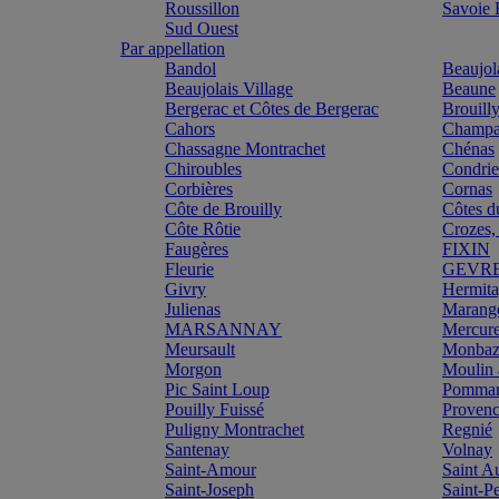
Roussillon
Savoie
Sud Ouest
Par appellation
Bandol
Beaujol
Beaujolais Village
Beaune
Bergerac et Côtes de Bergerac
Brouill
Cahors
Champa
Chassagne Montrachet
Chénas
Chiroubles
Condri
Corbières
Cornas
Côte de Brouilly
Côtes d
Côte Rôtie
Crozes,
Faugères
FIXIN
Fleurie
GEVR
Givry
Hermit
Julienas
Marang
MARSANNAY
Mercur
Meursault
Monbazi
Morgon
Moulin 
Pic Saint Loup
Pomma
Pouilly Fuissé
Proven
Puligny Montrachet
Regnié
Santenay
Volnay
Saint-Amour
Saint A
Saint-Joseph
Saint-P