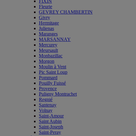
FIXIN
Fleurie
GEVREY CHAMBERTIN
Givry
Hermitage
Julienas
Maranges
MARSANNAY
Mercurey
Meursault
Monbazillac
Morgon
Moulin à Vent
Pic Saint Loup
Pommard
Pouilly Fuissé
Provence
Puligny Montrachet
Regnié
Santenay
Volnay
Saint-Amour
Saint Aubin
Saint-Joseph
Saint-Peray