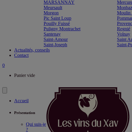
MARSANNAY
Mercur
Meursault
Monbazi
Morgon
Moulin 
Pic Saint Loup
Pomma
Pouilly Fuissé
Proven
Puligny Montrachet
Regnié
Santenay
Volnay
Saint-Amour
Saint A
Saint-Joseph
Saint-P
Actualités, conseils
Contact
0
Panier vide
Accueil
Présentation
Qui suis-je
?