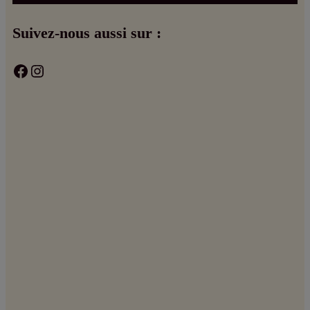
Suivez-nous aussi sur :
Facebook
Instagram
Coordonnées :
contact@lesvinsduxav.fr
06 09 80 71 93
15 rue des sports