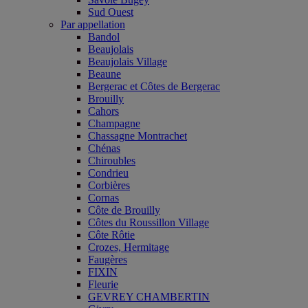
Sud Ouest
Par appellation
Bandol
Beaujolais
Beaujolais Village
Beaune
Bergerac et Côtes de Bergerac
Brouilly
Cahors
Champagne
Chassagne Montrachet
Chénas
Chiroubles
Condrieu
Corbières
Cornas
Côte de Brouilly
Côtes du Roussillon Village
Côte Rôtie
Crozes, Hermitage
Faugères
FIXIN
Fleurie
GEVREY CHAMBERTIN