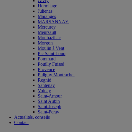
Givry
Hermitage
Julienas
Maranges
MARSANNAY
Mercurey
Meursault
Monbazillac
Morgon
Moulin à Vent
Pic Saint Loup
Pommard
Pouilly Fuissé
Provence
Puligny Montrachet
Regnié
Santenay
Volnay
Saint-Amour
Saint Aubin
Saint-Joseph
Saint-Peray
Actualités, conseils
Contact