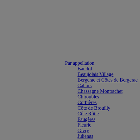
Par appellation
Bandol
Beaujolais Village
Bergerac et Côtes de Bergerac
Cahors
Chassagne Montrachet
Chiroubles
Corbières
Côte de Brouilly
Côte Rôtie
Faugères
Fleurie
Givry
Julienas