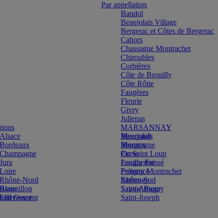
Par appellation
Bandol
Beaujolais Village
Bergerac et Côtes de Bergerac
Cahors
Chassagne Montrachet
Chiroubles
Corbières
Côte de Brouilly
Côte Rôtie
Faugères
Fleurie
Givry
Julienas
gions
MARSANNAY
Alsace
Beaujolais
Meursault
Bordeaux
Bourgogne
Morgon
Champagne
Corse
Pic Saint Loup
Jura
Languedoc
Pouilly Fuissé
Loire
Provence
Puligny Montrachet
Rhône-Nord
Rhône-Sud
Santenay
Blanc
Roussillon
Savoie Bugey
Saint-Amour
Effervescent
Sud Ouest
Saint-Joseph