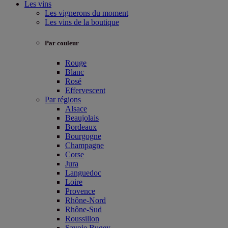
Les vins
Les vignerons du moment
Les vins de la boutique
Par couleur
Rouge
Blanc
Rosé
Effervescent
Par régions
Alsace
Beaujolais
Bordeaux
Bourgogne
Champagne
Corse
Jura
Languedoc
Loire
Provence
Rhône-Nord
Rhône-Sud
Roussillon
Savoie Bugey