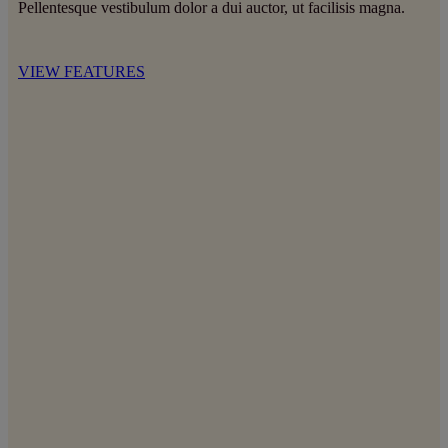
Pellentesque vestibulum dolor a dui auctor, ut facilisis magna.
VIEW FEATURES
Coordonnées :
contact@lesvinsduxav.fr
06 09 80 71 93
15 rue des sports
CHAZELLES-SUR-LYON
,
42140
France