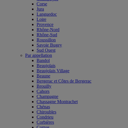
Corse
Jura
Languedoc
Loire
Provence
Rhône-Nord
Rhône-Sud
Roussillon
Savoie Bugey
Sud Ouest
Par appellation
Bandol
Beaujolais
Beaujolais Village
Beaune
Bergerac et Côtes de Bergerac
Brouilly
Cahors
Champagne
Chassagne Montrachet
Chénas
Chiroubles
Condrieu
Corbières
Cornas