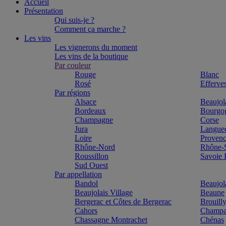
Accueil
Présentation
Qui suis-je ?
Comment ça marche ?
Les vins
Les vignerons du moment
Les vins de la boutique
Par couleur
Rouge
Blanc
Rosé
Efferve
Par régions
Alsace
Beaujol
Bordeaux
Bourgo
Champagne
Corse
Jura
Langue
Loire
Proven
Rhône-Nord
Rhône-
Roussillon
Savoie
Sud Ouest
Par appellation
Bandol
Beaujol
Beaujolais Village
Beaune
Bergerac et Côtes de Bergerac
Brouill
Cahors
Champa
Chassagne Montrachet
Chénas