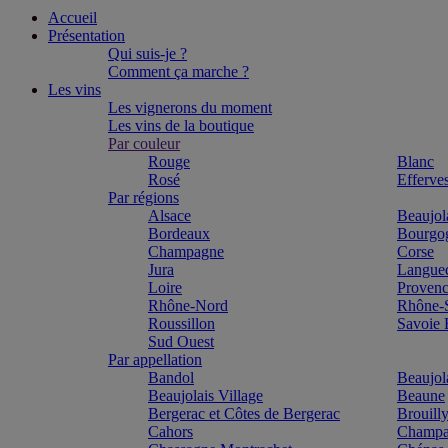
Accueil
Présentation
Qui suis-je ?
Comment ça marche ?
Les vins
Les vignerons du moment
Les vins de la boutique
Par couleur
Rouge
Blanc
Rosé
Efferve
Par régions
Alsace
Beaujol
Bordeaux
Bourgo
Champagne
Corse
Jura
Langue
Loire
Proven
Rhône-Nord
Rhône-
Roussillon
Savoie
Sud Ouest
Par appellation
Bandol
Beaujol
Beaujolais Village
Beaune
Bergerac et Côtes de Bergerac
Brouill
Cahors
Champa