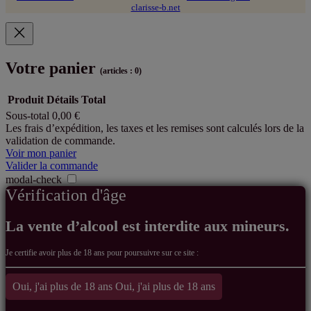
clarisse-b.net
Votre panier
(articles : 0)
Produit
Détails
Total
Sous-total
0,00 €
Produits
Les frais d’expédition, les taxes et les remises sont calculés lors de la
validation de commande.
dans
Voir mon panier
le
Valider la commande
modal-check
panier
Vérification d'âge
La vente d’alcool est interdite aux mineurs.
Je certifie avoir
plus de 18 ans pour poursuivre sur ce site :
Oui, j'ai plus de 18 ans
Oui, j'ai plus de 18 ans