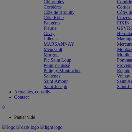
Chiroubles
Condri
Corbières
Cornas
Côte de Brouilly
Côtes d
Côte Rôtie
Crozes,
Faugères
FIXIN
Fleurie
GEVR
Givry
Hermit
Julienas
Marang
MARSANNAY
Mercur
Meursault
Monbazi
Morgon
Moulin 
Pic Saint Loup
Pomma
Pouilly Fuissé
Proven
Puligny Montrachet
Regnié
Santenay
Volnay
Saint-Amour
Saint A
Saint-Joseph
Saint-P
Actualités, conseils
Contact
0
Panier vide