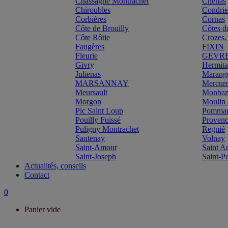
Chassagne Montrachet
Chénas
Chiroubles
Condri
Corbières
Cornas
Côte de Brouilly
Côtes d
Côte Rôtie
Crozes,
Faugères
FIXIN
Fleurie
GEVR
Givry
Hermit
Julienas
Marang
MARSANNAY
Mercur
Meursault
Monbazi
Morgon
Moulin 
Pic Saint Loup
Pomma
Pouilly Fuissé
Proven
Puligny Montrachet
Regnié
Santenay
Volnay
Saint-Amour
Saint A
Saint-Joseph
Saint-P
Actualités, conseils
Contact
0
Panier vide