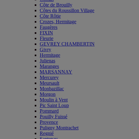
Côte de Brouilly
Côtes du Roussillon Village
Côte Rôtie
Crozes, Hermitage
Faugères
FIXIN
Fleurie
GEVREY CHAMBERTIN
Givry
Hermitage
Julienas
Maranges
MARSANNAY
Mercurey
Meursault
Monbazillac
Morgon
Moulin à Vent
Pic Saint Loup
Pommard
Pouilly Fuissé
Provence
Puligny Montrachet
Regnié
Santenay