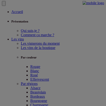
Accueil
Présentation
Qui suis-je ?
Comment ça marche ?
Les vins
Les vignerons du moment
Les vins de la boutique
Par couleur
Rouge
Blanc
Rosé
Effervescent
Par régions
Alsace
Beaujolais
Bordeaux
Bourgogne
Champagne