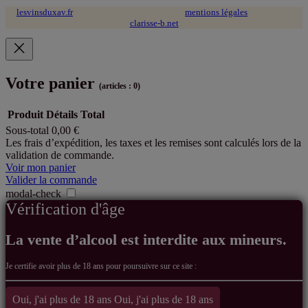
lesvinsduxav.fr
© 2024 tous droits réservés ~
mentions légales
~ site web :
clarisse-b.net
Votre panier
(articles : 0)
Produit
Détails
Total
Sous-total
0,00 €
Produits
Les frais d’expédition, les taxes et les remises sont calculés lors de la
validation de commande.
dans
Voir mon panier
le
Valider la commande
modal-check
panier
Vérification d'âge
La vente d’alcool est interdite aux mineurs.
Je certifie avoir
plus de 18 ans pour poursuivre sur ce site :
Oui, j'ai plus de 18 ans
Oui, j'ai plus de 18 ans