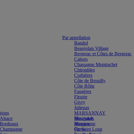
Par appellation
Bandol
Beaujolais Village
Bergerac et Côtes de Bergerac
Cahors
Chassagne Montrachet
Chiroubles
Corbières
Côte de Brouilly
Côte Rôtie
Faugères
Fleurie
Givry
Julienas
gions
MARSANNAY
Alsace
Beaujolais
Meursault
Bordeaux
Bourgogne
Morgon
Champagne
Corse
Pic Saint Loup