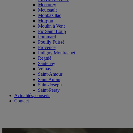
Mercurey
Meursault
Monbazillac
Morgon
Moulin à Vent
Pic Saint Loup
Pommard
Pouilly Fuissé
Provence
Puligny Montrachet
Regnié
Santenay
Volnay
Saint-Amour
Saint Aubin
Saint-Joseph
Saint-Peray
Actualités, conseils
Contact