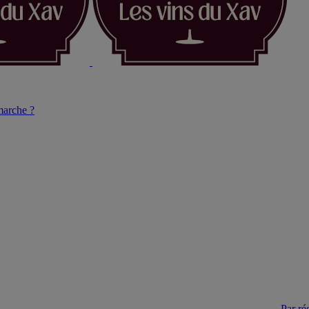
arche ?
Par ré