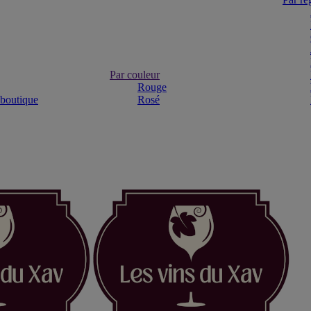
Par couleur
Rouge
 boutique
Rosé