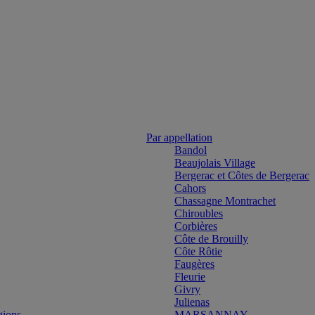
Par appellation
Bandol
Beaujolais Village
Bergerac et Côtes de Bergerac
Cahors
Chassagne Montrachet
Chiroubles
Corbières
Côte de Brouilly
Côte Rôtie
Faugères
Fleurie
Givry
Julienas
gions
MARSANNAY