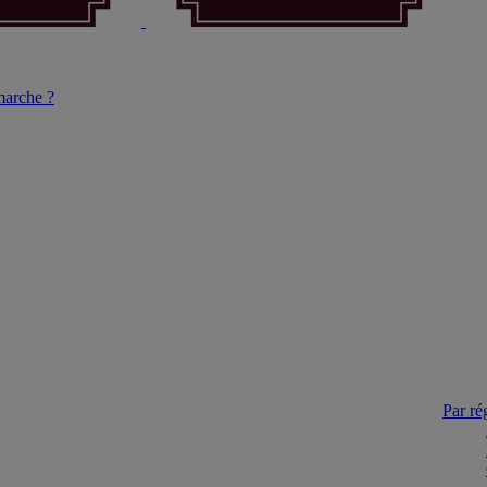
arche ?
Par ré