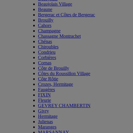
Beaujolais Village
Beaune
Bergerac et Côtes de Bergerac
Brouilly
Cahors
Champagne
Chassagne Montrachet
Chénas
Chiroubles
Condrieu
Corbières
Cornas
Côte de Brouilly
Côtes du Roussillon Village
Côte Rôtie
Crozes, Hermitage
Faugères
FIXIN
Fleurie
GEVREY CHAMBERTIN
Givry
Hermitage
Julienas
Maranges
MARSANNAY