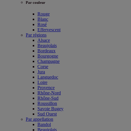
Par couleur
Rouge
Blanc
Rosé
Effervescent
Par régions
Alsace
Beaujolais
Bordeaux
Bourgogne
Champagne
Corse
Jura
Languedoc
Loire
Provence
Rhône-Nord
Rhône-Sud
Roussillon
Savoie Bugey
Sud Ouest
Par appellation
Bandol
Beaujolais