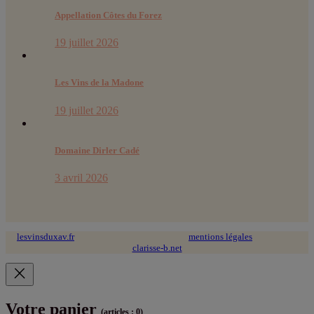
Appellation Côtes du Forez
19 juillet 2026
Les Vins de la Madone
19 juillet 2026
Domaine Dirler Cadé
3 avril 2026
lesvinsduxav.fr
© 2024 tous droits réservés ~
mentions légales
~ site web :
clarisse-b.net
Votre panier
(articles : 0)