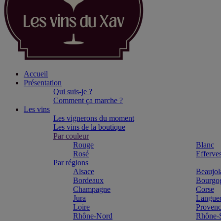
Accueil
Présentation
Qui suis-je ?
Comment ça marche ?
Les vins
Les vignerons du moment
Les vins de la boutique
Par couleur
Rouge
Blanc
Rosé
Efferve
Par régions
Alsace
Beaujol
Bordeaux
Bourgo
Champagne
Corse
Jura
Langue
Loire
Proven
Rhône-Nord
Rhône-