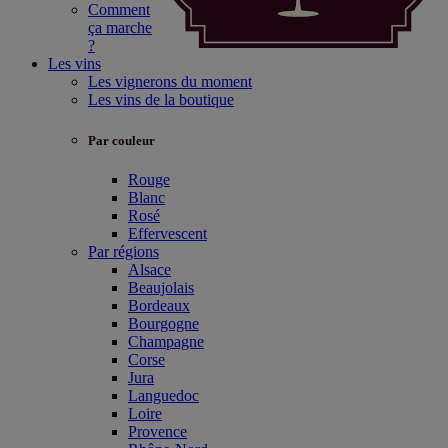
Comment
ça marche
?
Les vins
Les vignerons du moment
Les vins de la boutique
Par couleur
Rouge
Blanc
Rosé
Effervescent
Par régions
Alsace
Beaujolais
Bordeaux
Bourgogne
Champagne
Corse
Jura
Languedoc
Loire
Provence