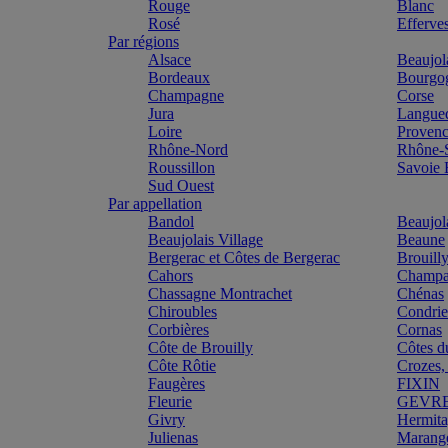
Rouge
Blanc
Rosé
Efferve
Par régions
Alsace
Beaujol
Bordeaux
Bourgo
Champagne
Corse
Jura
Langue
Loire
Proven
Rhône-Nord
Rhône-
Roussillon
Savoie
Sud Ouest
Par appellation
Bandol
Beaujol
Beaujolais Village
Beaune
Bergerac et Côtes de Bergerac
Brouill
Cahors
Champa
Chassagne Montrachet
Chénas
Chiroubles
Condri
Corbières
Cornas
Côte de Brouilly
Côtes d
Côte Rôtie
Crozes,
Faugères
FIXIN
Fleurie
GEVR
Givry
Hermit
Julienas
Marang