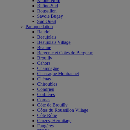
Rhône-Nord
Rhône-Sud
Roussillon
Savoie Bugey
Sud Ouest
Par appellation
Bandol
Beaujolais
Beaujolais Village
Beaune
Bergerac et Côtes de Bergerac
Brouilly
Cahors
Champagne
Chassagne Montrachet
Chénas
Chiroubles
Condrieu
Corbières
Cornas
Côte de Brouilly
Côtes du Roussillon Village
Côte Rôtie
Crozes, Hermitage
Faugères