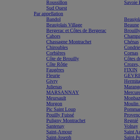
Roussillon
Savoie
Sud Ouest
Par appellation
Bandol
Beaujol
Beaujolais Village
Beaune
Bergerac et Côtes de Bergerac
Brouill
Cahors
Champa
Chassagne Montrachet
Chénas
Chiroubles
Condri
Corbières
Cornas
Côte de Brouilly
Côtes d
Côte Rôtie
Crozes,
Faugères
FIXIN
Fleurie
GEVR
Givry
Hermit
Julienas
Marang
MARSANNAY
Mercur
Meursault
Monbazi
Morgon
Moulin 
Pic Saint Loup
Pomma
Pouilly Fuissé
Proven
Puligny Montrachet
Regnié
Santenay
Volnay
Saint-Amour
Saint A
Saint-Joseph
Saint-P