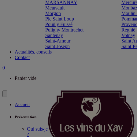
MARSANNAY
Mercur
Meursault
Monbazi
Morgon
Moulin 
Pic Saint Loup
Pomma
Pouilly Fuissé
Proven
Puligny Montrachet
Regnié
Santenay
Volnay
Saint-Amour
Saint A
Saint-Joseph
Saint-P
Actualités, conseils
Contact
0
Panier vide
Accueil
Présentation
Qui suis-je
?