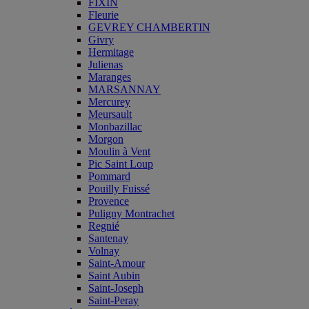
FIXIN
Fleurie
GEVREY CHAMBERTIN
Givry
Hermitage
Julienas
Maranges
MARSANNAY
Mercurey
Meursault
Monbazillac
Morgon
Moulin à Vent
Pic Saint Loup
Pommard
Pouilly Fuissé
Provence
Puligny Montrachet
Regnié
Santenay
Volnay
Saint-Amour
Saint Aubin
Saint-Joseph
Saint-Peray