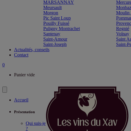
MARSANNAY
Mercur
Meursault
Monbazi
Morgon
Moulin 
Pic Saint Loup
Pomma
Pouilly Fuissé
Proven
Puligny Montrachet
Regnié
Santenay
Volnay
Saint-Amour
Saint A
Saint-Joseph
Saint-P
Actualités, conseils
Contact
0
Panier vide
Accueil
Présentation
Qui suis-je
?