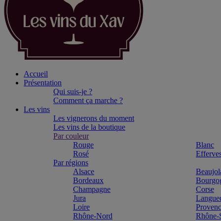
Accueil
Présentation
Qui suis-je ?
Comment ça marche ?
Les vins
Les vignerons du moment
Les vins de la boutique
Par couleur
Rouge
Blanc
Rosé
Efferve
Par régions
Alsace
Beaujol
Bordeaux
Bourgo
Champagne
Corse
Jura
Langue
Loire
Proven
Rhône-Nord
Rhône-