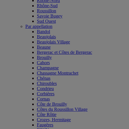
Rhône-Nord
Rhône-Sud
Roussillon
Savoie Bugey
Sud Ouest
Par appellation
Bandol
Beaujolais
Beaujolais Village
Beaune
Bergerac et Côtes de Bergerac
Brouilly
Cahors
Champagne
Chassagne Montrachet
Chénas
Chiroubles
Condrieu
Corbières
Cornas
Côte de Brouilly
Côtes du Roussillon Village
Côte Rôtie
Crozes, Hermitage
Faugères