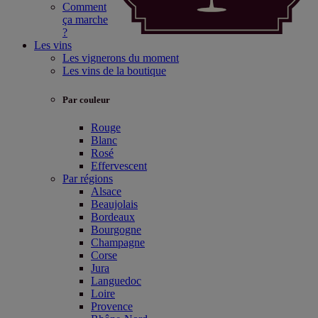
Comment
ça marche
?
Les vins
Les vignerons du moment
Les vins de la boutique
Par couleur
Rouge
Blanc
Rosé
Effervescent
Par régions
Alsace
Beaujolais
Bordeaux
Bourgogne
Champagne
Corse
Jura
Languedoc
Loire
Provence