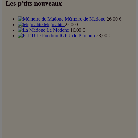
Les p'tits nouveaux
Mémoire de Madone
26,00
€
Migmatite
22,00
€
La Madone
16,00
€
IGP Urfé Purchon
28,00
€
Coordonnées :
contact@lesvinsduxav.fr
06 09 80 71 93
15 rue des sports