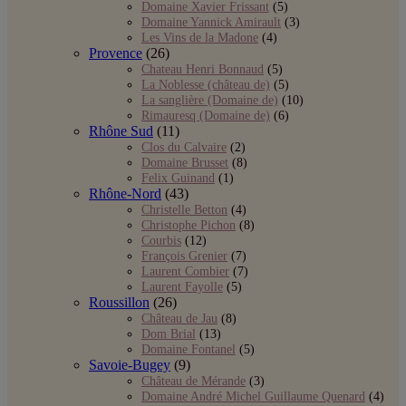
Domaine Xavier Frissant
(5)
Domaine Yannick Amirault
(3)
Les Vins de la Madone
(4)
Provence
(26)
Chateau Henri Bonnaud
(5)
La Noblesse (château de)
(5)
La sanglière (Domaine de)
(10)
Rimauresq (Domaine de)
(6)
Rhône Sud
(11)
Clos du Calvaire
(2)
Domaine Brusset
(8)
Felix Guinand
(1)
Rhône-Nord
(43)
Christelle Betton
(4)
Christophe Pichon
(8)
Courbis
(12)
François Grenier
(7)
Laurent Combier
(7)
Laurent Fayolle
(5)
Roussillon
(26)
Château de Jau
(8)
Dom Brial
(13)
Domaine Fontanel
(5)
Savoie-Bugey
(9)
Château de Mérande
(3)
Domaine André Michel Guillaume Quenard
(4)