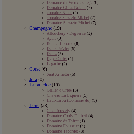
Domaine du Vieux Collège
(6)
Domaine Gilles Noblet
(7)
domaine Ninot
(4)
domaine Sarrazin Michel
(7)
Domaine Sarrazin Michel
(7)
Champagne
(19)
Allouchery - Deguerne
(2)
Ayala
(3)
Bonnet Leconte
(0)
Denis Frézier
(9)
Deutz
(2)
Egly-Ouriet
(1)
Lagache
(2)
Corse
(6)
Sant Armettu
(6)
Jura
(0)
Languedoc
(19)
Cellier d'Orfée
(5)
Château La Liquière
(5)
Haut-Lirou (Domaine du)
(9)
Loire
(28)
Clos Roussely
(4)
Domaine Couly Dutheil
(4)
Domaine du Tafret
(1)
Domaine Fouassier
(4)
Domaine Tabordet
(3)