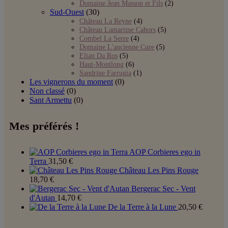
Domaine Jean Masson et Fils
(2)
Sud-Ouest
(30)
Château La Reyne
(4)
Château Lamartine Cahors
(5)
Combel La Serre
(4)
Domaine L'ancienne Cure
(5)
Elian Da Ros
(5)
Haut-Montlong
(6)
Sandrine Farrugia
(1)
Les vignerons du moment
(0)
Non classé
(0)
Sant Armettu
(0)
Mes préférés !
AOP Corbieres ego in
Terra
31,50
€
Château Les Pins Rouge
18,70
€
Bergerac Sec - Vent
d'Autan
14,70
€
De la Terre à la Lune
20,50
€