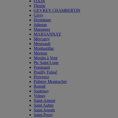
FIXIN
Fleurie
GEVREY CHAMBERTIN
Givry
Hermitage
Julienas
Maranges
MARSANNAY
Mercurey
Meursault
Monbazillac
Morgon
Moulin à Vent
Pic Saint Loup
Pommard
Pouilly Fuissé
Provence
Puligny Montrachet
Regnié
Santenay
Volnay
Saint-Amour
Saint Aubin
Saint-Joseph
Saint-Peray