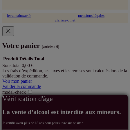
lesvinsduxav.fr
© 2024 tous droits réservés ~
mentions légales
~ site web :
clarisse-b.net
Votre panier
(articles : 0)
Produit
Détails
Total
Sous-total
0,00 €
Produits
Les frais d’expédition, les taxes et les remises sont calculés lors de la
validation de commande.
dans
Voir mon panier
le
Valider la commande
modal-check
panier
Vérification d'âge
La vente d’alcool est interdite aux mineurs.
Je certifie avoir
plus de 18 ans pour poursuivre sur ce site :