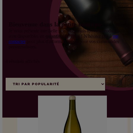
< RETOUR
Bienvenue dans la petite boutique
Je vous présente une belle sélection, mais tous les produits
sont disponibles en
quantités limitées
! N'hésitez pas à
me
contacter
pour plus d'informations ou pour vos commandes
personnalisées.
Trié
4 résultats affichés
par
Filtrer
popularité