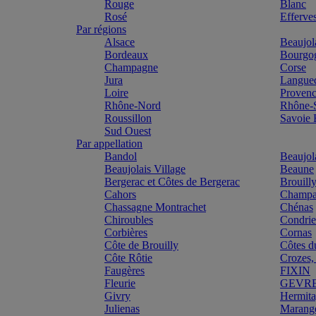
Rouge
Blanc
Rosé
Efferve
Par régions
Alsace
Beaujol
Bordeaux
Bourgo
Champagne
Corse
Jura
Langue
Loire
Proven
Rhône-Nord
Rhône-
Roussillon
Savoie
Sud Ouest
Par appellation
Bandol
Beaujol
Beaujolais Village
Beaune
Bergerac et Côtes de Bergerac
Brouill
Cahors
Champa
Chassagne Montrachet
Chénas
Chiroubles
Condri
Corbières
Cornas
Côte de Brouilly
Côtes d
Côte Rôtie
Crozes,
Faugères
FIXIN
Fleurie
GEVR
Givry
Hermit
Julienas
Marang