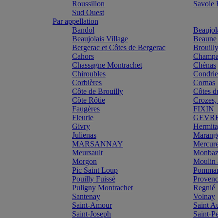
Roussillon
Savoie
Sud Ouest
Par appellation
Bandol
Beaujol
Beaujolais Village
Beaune
Bergerac et Côtes de Bergerac
Brouill
Cahors
Champa
Chassagne Montrachet
Chénas
Chiroubles
Condri
Corbières
Cornas
Côte de Brouilly
Côtes d
Côte Rôtie
Crozes,
Faugères
FIXIN
Fleurie
GEVR
Givry
Hermit
Julienas
Marang
MARSANNAY
Mercur
Meursault
Monbazi
Morgon
Moulin 
Pic Saint Loup
Pomma
Pouilly Fuissé
Proven
Puligny Montrachet
Regnié
Santenay
Volnay
Saint-Amour
Saint A
Saint-Joseph
Saint-P