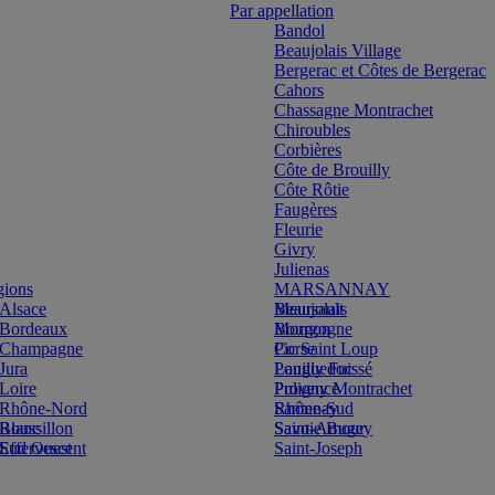
Par appellation
Bandol
Beaujolais Village
Bergerac et Côtes de Bergerac
Cahors
Chassagne Montrachet
Chiroubles
Corbières
Côte de Brouilly
Côte Rôtie
Faugères
Fleurie
Givry
Julienas
gions
MARSANNAY
Alsace
Beaujolais
Meursault
Bordeaux
Bourgogne
Morgon
Champagne
Corse
Pic Saint Loup
Jura
Languedoc
Pouilly Fuissé
Loire
Provence
Puligny Montrachet
Rhône-Nord
Rhône-Sud
Santenay
Blanc
Roussillon
Savoie Bugey
Saint-Amour
Effervescent
Sud Ouest
Saint-Joseph