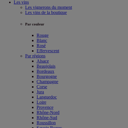
Les vins
Les vignerons du moment
Les vins de la boutique
Par couleur
Rouge
Blanc
Rosé
Effervescent
Par régions
Alsace
Beaujolais
Bordeaux
Bourgogne
Champagne
Corse
Jura
Languedoc
Loire
Provence
Rhône-Nord
Rhône-Sud
Roussillon
Savoie Bugey