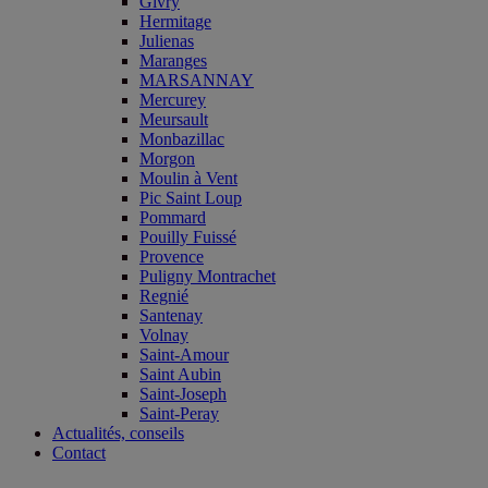
Givry
Hermitage
Julienas
Maranges
MARSANNAY
Mercurey
Meursault
Monbazillac
Morgon
Moulin à Vent
Pic Saint Loup
Pommard
Pouilly Fuissé
Provence
Puligny Montrachet
Regnié
Santenay
Volnay
Saint-Amour
Saint Aubin
Saint-Joseph
Saint-Peray
Actualités, conseils
Contact