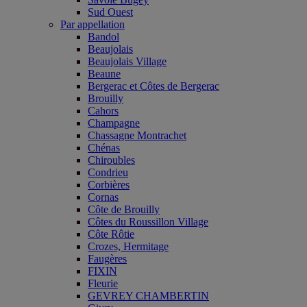
Sud Ouest
Par appellation
Bandol
Beaujolais
Beaujolais Village
Beaune
Bergerac et Côtes de Bergerac
Brouilly
Cahors
Champagne
Chassagne Montrachet
Chénas
Chiroubles
Condrieu
Corbières
Cornas
Côte de Brouilly
Côtes du Roussillon Village
Côte Rôtie
Crozes, Hermitage
Faugères
FIXIN
Fleurie
GEVREY CHAMBERTIN