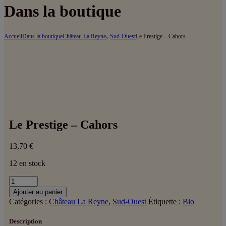
Dans la boutique
,
Accueil
Dans la boutique
Château La Reyne
Sud-Ouest
Le Prestige – Cahors
Le Prestige – Cahors
13,70
€
12 en stock
quantité
de
Ajouter au panier
Le
Catégories :
Château La Reyne
,
Sud-Ouest
Étiquette :
Bio
Prestige
-
Description
Cahors