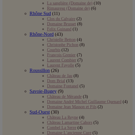
La sanglière (Domaine de)
(10)
Rimauresq (Domaine de)
(6)
Rhône Sud
(11)
Clos du Calvaire
(2)
Domaine Brusset
(8)
Felix Guinand
(1)
Rhône-Nord
(43)
Christelle Betton
(4)
Christophe Pichon
(8)
Courbis
(12)
François Grenier
(7)
Laurent Combier
(7)
Laurent Fayolle
(5)
Roussillon
(26)
Château de Jau
(8)
Dom Brial
(13)
Domaine Fontanel
(5)
Savoie-Bugey
(9)
Château de Mérande
(3)
Domaine André Michel Guillaume Quenard
(4)
Domaine Jean Masson et Fils
(2)
Sud-Ouest
(30)
Château La Reyne
(4)
Château Lamartine Cahors
(5)
Combel La Serre
(4)
Domaine L'ancienne Cure
(5)