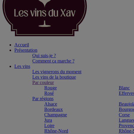
Accueil
Présentation
Qui suis-je ?
Comment ça marche ?
Les vins
Les vignerons du moment
Les vins de la boutique
Par couleur
Rouge
Blanc
Rosé
Efferve
Par régions
Alsace
Beaujol
Bordeaux
Bourgo
Champagne
Corse
Jura
Langue
Loire
Proven
Rhône-Nord
Rhône-