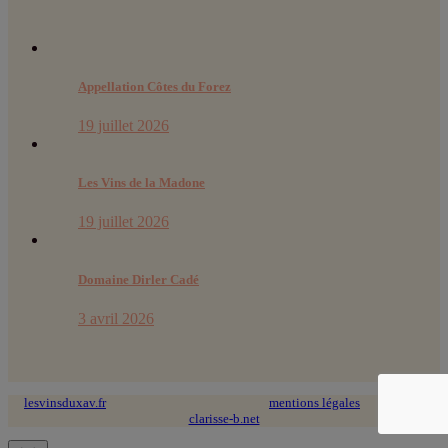
Appellation Côtes du Forez
19 juillet 2026
Les Vins de la Madone
19 juillet 2026
Domaine Dirler Cadé
3 avril 2026
lesvinsduxav.fr
© 2024 tous droits réservés ~
mentions légales
~ site web :
clarisse-b.net