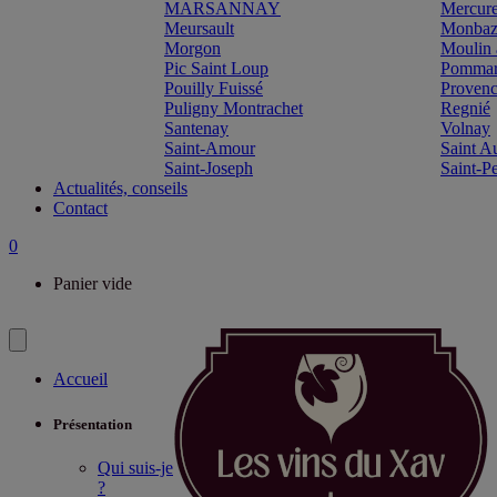
MARSANNAY
Mercur
Meursault
Monbazi
Morgon
Moulin 
Pic Saint Loup
Pomma
Pouilly Fuissé
Proven
Puligny Montrachet
Regnié
Santenay
Volnay
Saint-Amour
Saint A
Saint-Joseph
Saint-P
Actualités, conseils
Contact
0
Panier vide
Accueil
Présentation
Qui suis-je
?