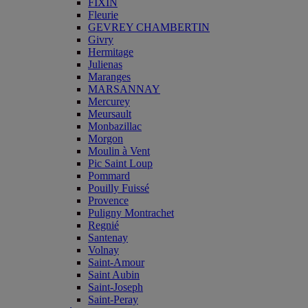
FIXIN
Fleurie
GEVREY CHAMBERTIN
Givry
Hermitage
Julienas
Maranges
MARSANNAY
Mercurey
Meursault
Monbazillac
Morgon
Moulin à Vent
Pic Saint Loup
Pommard
Pouilly Fuissé
Provence
Puligny Montrachet
Regnié
Santenay
Volnay
Saint-Amour
Saint Aubin
Saint-Joseph
Saint-Peray