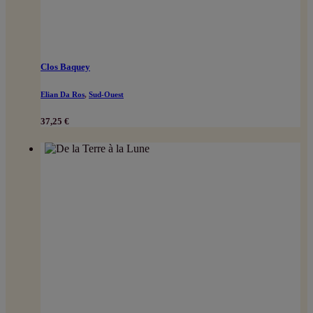
Clos Baquey
Elian Da Ros
,
Sud-Ouest
37,25
€