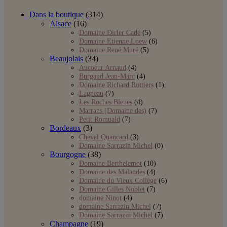
Dans la boutique
(314)
Alsace
(16)
Domaine Dirler Cadé
(5)
Domaine Etienne Loew
(6)
Domaine René Muré
(5)
Beaujolais
(34)
Aucoeur Arnaud
(4)
Burgaud Jean-Marc
(4)
Domaine Richard Rottiers
(1)
Lagneau
(7)
Les Roches Bleues
(4)
Marrans (Domaine des)
(7)
Petit Romuald
(7)
Bordeaux
(3)
Cheval Quancard
(3)
Domaine Sarrazin Michel
(0)
Bourgogne
(38)
Domaine Berthelemot
(10)
Domaine des Malandes
(4)
Domaine du Vieux Collège
(6)
Domaine Gilles Noblet
(7)
domaine Ninot
(4)
domaine Sarrazin Michel
(7)
Domaine Sarrazin Michel
(7)
Champagne
(19)