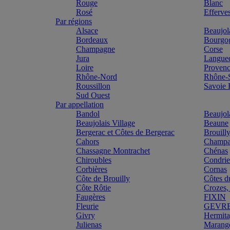
Rouge
Blanc
Rosé
Efferve
Par régions
Alsace
Beaujol
Bordeaux
Bourgo
Champagne
Corse
Jura
Langue
Loire
Proven
Rhône-Nord
Rhône-
Roussillon
Savoie
Sud Ouest
Par appellation
Bandol
Beaujol
Beaujolais Village
Beaune
Bergerac et Côtes de Bergerac
Brouill
Cahors
Champa
Chassagne Montrachet
Chénas
Chiroubles
Condri
Corbières
Cornas
Côte de Brouilly
Côtes d
Côte Rôtie
Crozes,
Faugères
FIXIN
Fleurie
GEVR
Givry
Hermit
Julienas
Marang