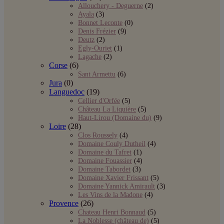
Allouchery - Deguerne
(2)
Ayala
(3)
Bonnet Leconte
(0)
Denis Frézier
(9)
Deutz
(2)
Egly-Ouriet
(1)
Lagache
(2)
Corse
(6)
Sant Armettu
(6)
Jura
(0)
Languedoc
(19)
Cellier d'Orfée
(5)
Château La Liquière
(5)
Haut-Lirou (Domaine du)
(9)
Loire
(28)
Clos Roussely
(4)
Domaine Couly Dutheil
(4)
Domaine du Tafret
(1)
Domaine Fouassier
(4)
Domaine Tabordet
(3)
Domaine Xavier Frissant
(5)
Domaine Yannick Amirault
(3)
Les Vins de la Madone
(4)
Provence
(26)
Chateau Henri Bonnaud
(5)
La Noblesse (château de)
(5)