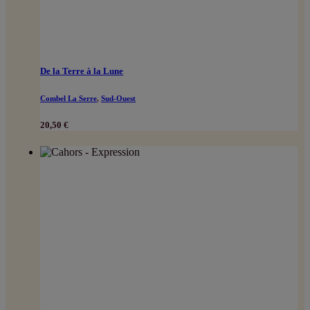
De la Terre à la Lune
Combel La Serre
,
Sud-Ouest
20,50
€