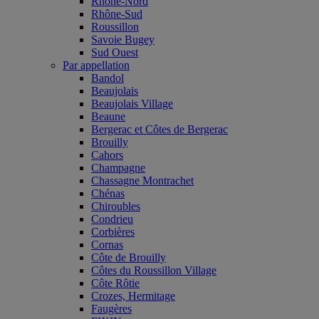
Rhône-Nord
Rhône-Sud
Roussillon
Savoie Bugey
Sud Ouest
Par appellation
Bandol
Beaujolais
Beaujolais Village
Beaune
Bergerac et Côtes de Bergerac
Brouilly
Cahors
Champagne
Chassagne Montrachet
Chénas
Chiroubles
Condrieu
Corbières
Cornas
Côte de Brouilly
Côtes du Roussillon Village
Côte Rôtie
Crozes, Hermitage
Faugères