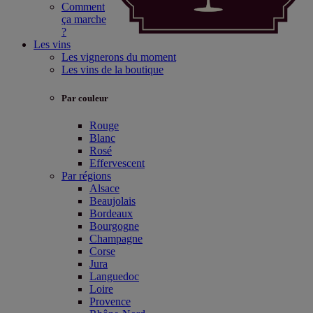
Comment
ça marche
?
Les vins
Les vignerons du moment
Les vins de la boutique
Par couleur
Rouge
Blanc
Rosé
Effervescent
Par régions
Alsace
Beaujolais
Bordeaux
Bourgogne
Champagne
Corse
Jura
Languedoc
Loire
Provence