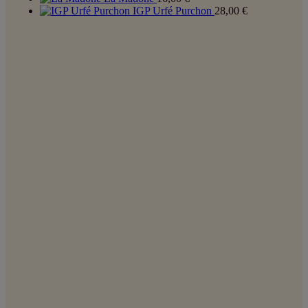
IGP Urfé Purchon
28,00
€
Coordonnées :
contact@lesvinsduxav.fr
06 09 80 71 93
15 rue des sports
CHAZELLES-SUR-LYON
,
42140
France
Suivez-nous !