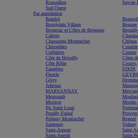
Roussillon
Savoie
Sud Ouest
Par appellation
Bandol
Beaujol
Beaujolais Village
Beaune
Bergerac et Côtes de Bergerac
Brouill
Cahors
Champa
Chassagne Montrachet
Chénas
Chiroubles
Condri
Corbières
Cornas
Côte de Brouilly
Côtes d
Côte Rôtie
Crozes,
Faugères
FIXIN
Fleurie
GEVR
Givry
Hermit
Julienas
Marang
MARSANNAY
Mercur
Meursault
Monbazi
Morgon
Moulin 
Pic Saint Loup
Pomma
Pouilly Fuissé
Proven
Puligny Montrachet
Regnié
Santenay
Volnay
Saint-Amour
Saint A
Saint-Joseph
Saint-P