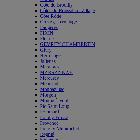
Côte de Brouilly
Côtes du Roussillon Village
Côte Rôtie
Crozes, Hermitage
Faugères
FIXIN
Fleurie
GEVREY CHAMBERTIN
Givry
Hermitage
Julienas
Maranges
MARSANNAY
Mercurey
Meursault
Monbazillac
Morgon
Moulin à Vent
Pic Saint Loup
Pommard
Pouilly Fuissé
Provence
Puligny Montrachet
Regnié
Santenay