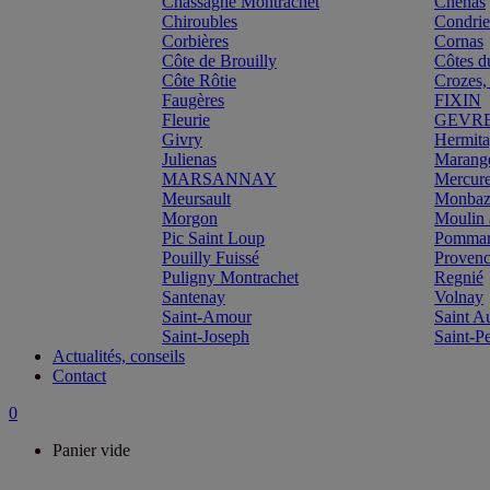
Chassagne Montrachet
Chénas
Chiroubles
Condri
Corbières
Cornas
Côte de Brouilly
Côtes d
Côte Rôtie
Crozes,
Faugères
FIXIN
Fleurie
GEVR
Givry
Hermit
Julienas
Marang
MARSANNAY
Mercur
Meursault
Monbazi
Morgon
Moulin 
Pic Saint Loup
Pomma
Pouilly Fuissé
Proven
Puligny Montrachet
Regnié
Santenay
Volnay
Saint-Amour
Saint A
Saint-Joseph
Saint-P
Actualités, conseils
Contact
0
Panier vide