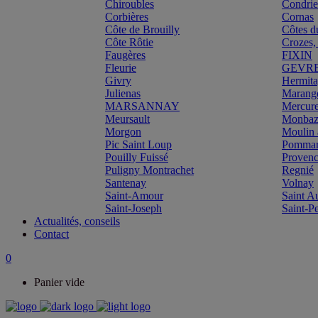
Chiroubles
Condri
Corbières
Cornas
Côte de Brouilly
Côtes d
Côte Rôtie
Crozes,
Faugères
FIXIN
Fleurie
GEVR
Givry
Hermit
Julienas
Marang
MARSANNAY
Mercur
Meursault
Monbazi
Morgon
Moulin 
Pic Saint Loup
Pomma
Pouilly Fuissé
Proven
Puligny Montrachet
Regnié
Santenay
Volnay
Saint-Amour
Saint A
Saint-Joseph
Saint-P
Actualités, conseils
Contact
0
Panier vide