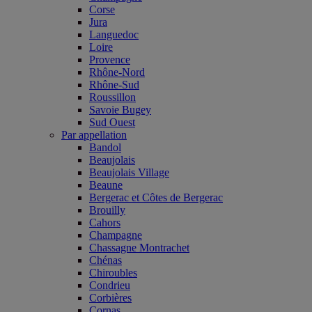
Corse
Jura
Languedoc
Loire
Provence
Rhône-Nord
Rhône-Sud
Roussillon
Savoie Bugey
Sud Ouest
Par appellation
Bandol
Beaujolais
Beaujolais Village
Beaune
Bergerac et Côtes de Bergerac
Brouilly
Cahors
Champagne
Chassagne Montrachet
Chénas
Chiroubles
Condrieu
Corbières
Cornas