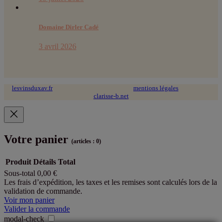
Domaine Dirler Cadé
3 avril 2026
lesvinsduxav.fr
© 2024 tous droits réservés ~
mentions légales
~ site web :
clarisse-b.net
Votre panier
(articles : 0)
Produit
Détails
Total
Sous-total
0,00 €
Produits
Les frais d’expédition, les taxes et les remises sont calculés lors de la
validation de commande.
dans
Voir mon panier
le
Valider la commande
modal-check