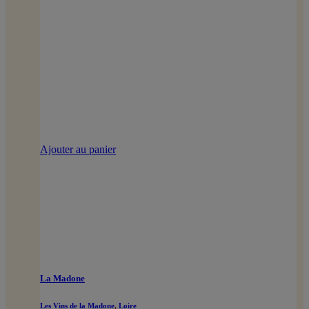
Ajouter au panier
La Madone
Les Vins de la Madone
,
Loire