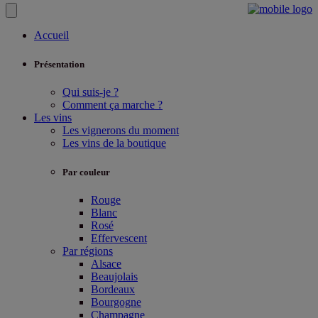
Accueil
Présentation
Qui suis-je ?
Comment ça marche ?
Les vins
Les vignerons du moment
Les vins de la boutique
Par couleur
Rouge
Blanc
Rosé
Effervescent
Par régions
Alsace
Beaujolais
Bordeaux
Bourgogne
Champagne