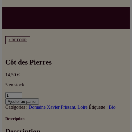
< RETOUR
Côt des Pierres
14,50
€
5 en stock
quantité
de
Ajouter au panier
Côt
Catégories :
Domaine Xavier Frissant
,
Loire
Étiquette :
Bio
des
Pierres
Description
Description