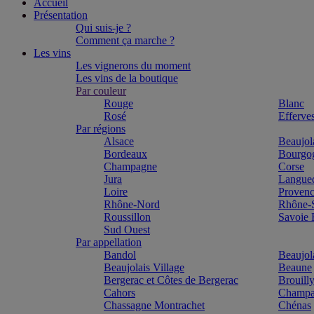
Accueil
Présentation
Qui suis-je ?
Comment ça marche ?
Les vins
Les vignerons du moment
Les vins de la boutique
Par couleur
Rouge
Blanc
Rosé
Efferve
Par régions
Alsace
Beaujol
Bordeaux
Bourgo
Champagne
Corse
Jura
Langue
Loire
Proven
Rhône-Nord
Rhône-
Roussillon
Savoie
Sud Ouest
Par appellation
Bandol
Beaujol
Beaujolais Village
Beaune
Bergerac et Côtes de Bergerac
Brouill
Cahors
Champa
Chassagne Montrachet
Chénas