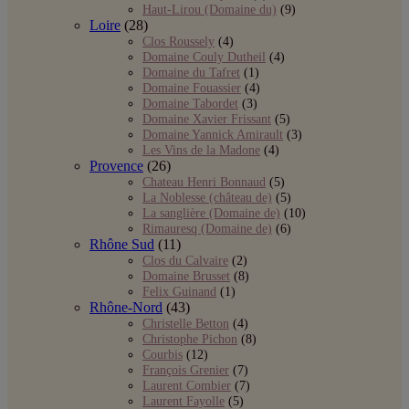
Haut-Lirou (Domaine du)
(9)
Loire
(28)
Clos Roussely
(4)
Domaine Couly Dutheil
(4)
Domaine du Tafret
(1)
Domaine Fouassier
(4)
Domaine Tabordet
(3)
Domaine Xavier Frissant
(5)
Domaine Yannick Amirault
(3)
Les Vins de la Madone
(4)
Provence
(26)
Chateau Henri Bonnaud
(5)
La Noblesse (château de)
(5)
La sanglière (Domaine de)
(10)
Rimauresq (Domaine de)
(6)
Rhône Sud
(11)
Clos du Calvaire
(2)
Domaine Brusset
(8)
Felix Guinand
(1)
Rhône-Nord
(43)
Christelle Betton
(4)
Christophe Pichon
(8)
Courbis
(12)
François Grenier
(7)
Laurent Combier
(7)
Laurent Fayolle
(5)