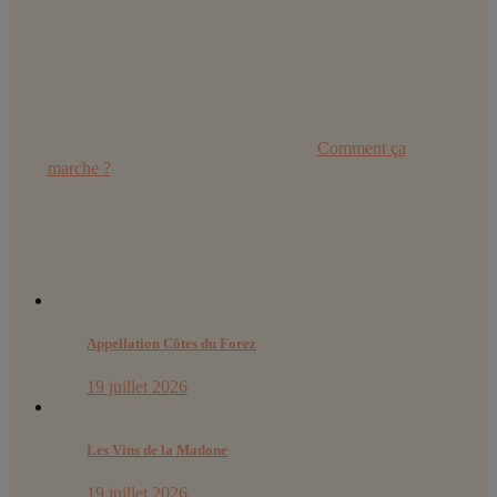
Retrouvez toutes les explications dans
Comment ça
marche ?
Derniers articles :
Appellation Côtes du Forez
19 juillet 2026
Les Vins de la Madone
19 juillet 2026