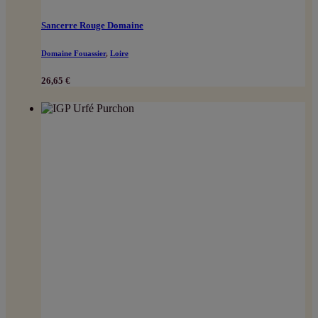
Sancerre Rouge Domaine
Domaine Fouassier
,
Loire
26,65
€