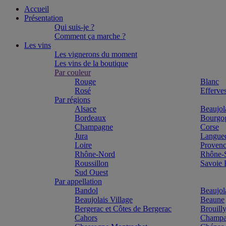
Accueil
Présentation
Qui suis-je ?
Comment ça marche ?
Les vins
Les vignerons du moment
Les vins de la boutique
Par couleur
Rouge
Blanc
Rosé
Efferve
Par régions
Alsace
Beaujol
Bordeaux
Bourgo
Champagne
Corse
Jura
Langue
Loire
Proven
Rhône-Nord
Rhône-
Roussillon
Savoie
Sud Ouest
Par appellation
Bandol
Beaujol
Beaujolais Village
Beaune
Bergerac et Côtes de Bergerac
Brouill
Cahors
Champa