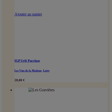
Ajouter au panier
IGP Urfé Purchon
Les Vins de la Madone
,
Loire
28,00
€