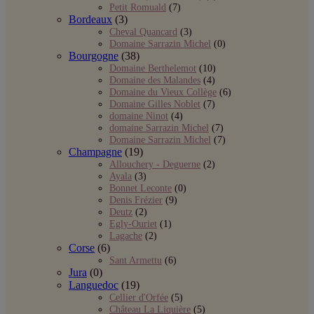
Petit Romuald
(7)
Bordeaux
(3)
Cheval Quancard
(3)
Domaine Sarrazin Michel
(0)
Bourgogne
(38)
Domaine Berthelemot
(10)
Domaine des Malandes
(4)
Domaine du Vieux Collège
(6)
Domaine Gilles Noblet
(7)
domaine Ninot
(4)
domaine Sarrazin Michel
(7)
Domaine Sarrazin Michel
(7)
Champagne
(19)
Allouchery - Deguerne
(2)
Ayala
(3)
Bonnet Leconte
(0)
Denis Frézier
(9)
Deutz
(2)
Egly-Ouriet
(1)
Lagache
(2)
Corse
(6)
Sant Armettu
(6)
Jura
(0)
Languedoc
(19)
Cellier d'Orfée
(5)
Château La Liquière
(5)