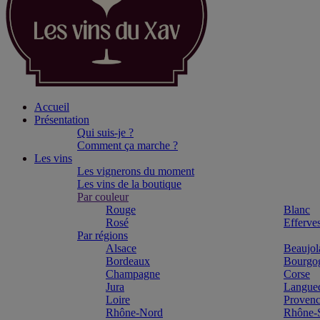
Accueil
Présentation
Qui suis-je ?
Comment ça marche ?
Les vins
Les vignerons du moment
Les vins de la boutique
Par couleur
Rouge
Blanc
Rosé
Efferve
Par régions
Alsace
Beaujol
Bordeaux
Bourgo
Champagne
Corse
Jura
Langue
Loire
Proven
Rhône-Nord
Rhône-