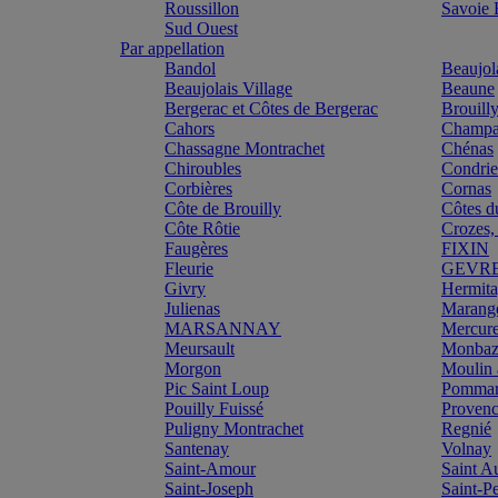
Roussillon
Savoie
Sud Ouest
Par appellation
Bandol
Beaujol
Beaujolais Village
Beaune
Bergerac et Côtes de Bergerac
Brouill
Cahors
Champa
Chassagne Montrachet
Chénas
Chiroubles
Condri
Corbières
Cornas
Côte de Brouilly
Côtes d
Côte Rôtie
Crozes,
Faugères
FIXIN
Fleurie
GEVR
Givry
Hermit
Julienas
Marang
MARSANNAY
Mercur
Meursault
Monbazi
Morgon
Moulin 
Pic Saint Loup
Pomma
Pouilly Fuissé
Proven
Puligny Montrachet
Regnié
Santenay
Volnay
Saint-Amour
Saint A
Saint-Joseph
Saint-P