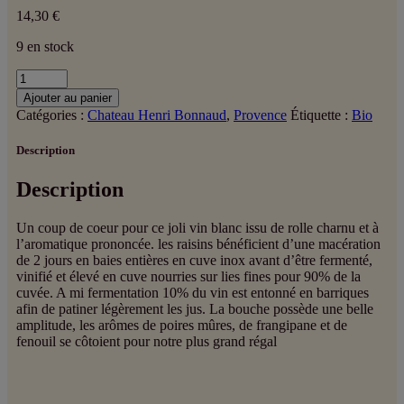
14,30
€
9 en stock
quantité
de
Ajouter au panier
Côtes
Catégories :
Chateau Henri Bonnaud
,
Provence
Étiquette :
Bio
de
provence
Description
Blanc
Description
Un coup de coeur pour ce joli vin blanc issu de rolle charnu et à
l’aromatique prononcée. les raisins bénéficient d’une macération
de 2 jours en baies entières en cuve inox avant d’être fermenté,
vinifié et élevé en cuve nourries sur lies fines pour 90% de la
cuvée. A mi fermentation 10% du vin est entonné en barriques
afin de patiner légèrement les jus. La bouche possède une belle
amplitude, les arômes de poires mûres, de frangipane et de
fenouil se côtoient pour notre plus grand régal