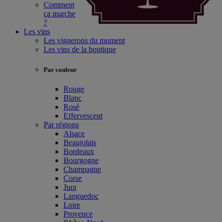
Comment
ça marche
?
Les vins
Les vignerons du moment
Les vins de la boutique
Par couleur
Rouge
Blanc
Rosé
Effervescent
Par régions
Alsace
Beaujolais
Bordeaux
Bourgogne
Champagne
Corse
Jura
Languedoc
Loire
Provence