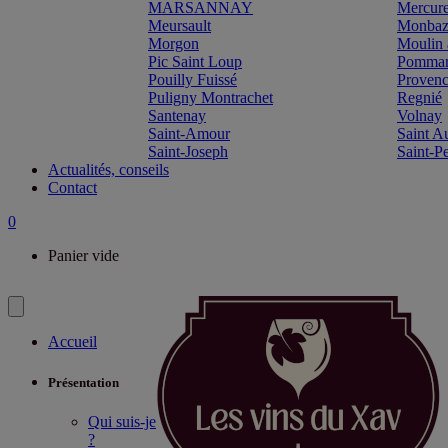
MARSANNAY
Mercur
Meursault
Monbazi
Morgon
Moulin 
Pic Saint Loup
Pomma
Pouilly Fuissé
Proven
Puligny Montrachet
Regnié
Santenay
Volnay
Saint-Amour
Saint A
Saint-Joseph
Saint-P
Actualités, conseils
Contact
0
Panier vide
Accueil
Présentation
Qui suis-je
?