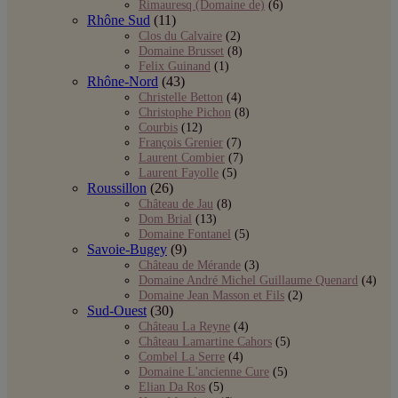
Rimauresq (Domaine de)
(6)
Rhône Sud
(11)
Clos du Calvaire
(2)
Domaine Brusset
(8)
Felix Guinand
(1)
Rhône-Nord
(43)
Christelle Betton
(4)
Christophe Pichon
(8)
Courbis
(12)
François Grenier
(7)
Laurent Combier
(7)
Laurent Fayolle
(5)
Roussillon
(26)
Château de Jau
(8)
Dom Brial
(13)
Domaine Fontanel
(5)
Savoie-Bugey
(9)
Château de Mérande
(3)
Domaine André Michel Guillaume Quenard
(4)
Domaine Jean Masson et Fils
(2)
Sud-Ouest
(30)
Château La Reyne
(4)
Château Lamartine Cahors
(5)
Combel La Serre
(4)
Domaine L'ancienne Cure
(5)
Elian Da Ros
(5)