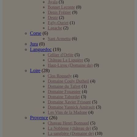
Ayala
(3)
Bonnet Leconte
(0)
Denis Frézier
(9)
Deutz
(2)
Egly-Ouriet
(1)
Lagache
(2)
Corse
(6)
Sant Armettu
(6)
Jura
(0)
Languedoc
(19)
Cellier d'Orfée
(5)
Château La Liquière
(5)
Haut-Lirou (Domaine du)
(9)
Loire
(28)
Clos Roussely
(4)
Domaine Couly Dutheil
(4)
Domaine du Tafret
(1)
Domaine Fouassier
(4)
Domaine Tabordet
(3)
Domaine Xavier Frissant
(5)
Domaine Yannick Amirault
(3)
Les Vins de la Madone
(4)
Provence
(26)
Chateau Henri Bonnaud
(5)
La Noblesse (château de)
(5)
La sanglière (Domaine de)
(10)