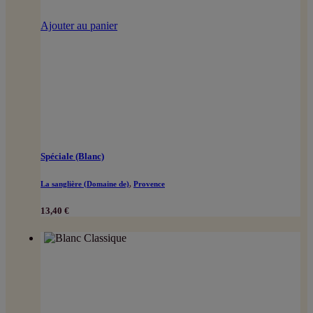
Ajouter au panier
Spéciale (Blanc)
La sanglière (Domaine de)
,
Provence
13,40
€