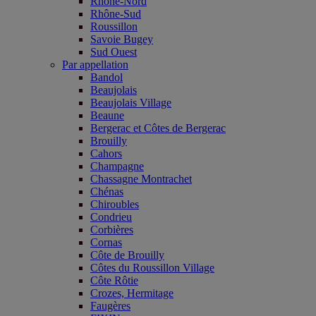
Rhône-Nord
Rhône-Sud
Roussillon
Savoie Bugey
Sud Ouest
Par appellation
Bandol
Beaujolais
Beaujolais Village
Beaune
Bergerac et Côtes de Bergerac
Brouilly
Cahors
Champagne
Chassagne Montrachet
Chénas
Chiroubles
Condrieu
Corbières
Cornas
Côte de Brouilly
Côtes du Roussillon Village
Côte Rôtie
Crozes, Hermitage
Faugères