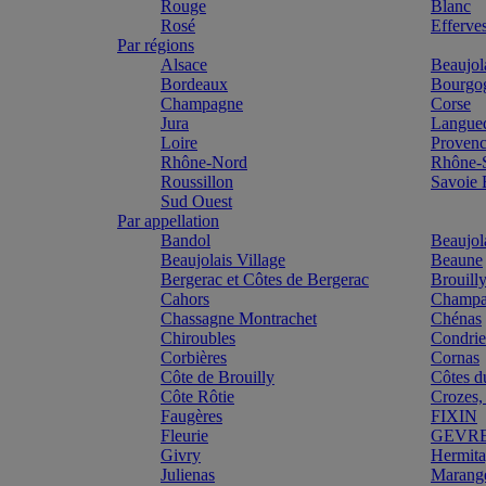
Rouge
Blanc
Rosé
Efferve
Par régions
Alsace
Beaujol
Bordeaux
Bourgo
Champagne
Corse
Jura
Langue
Loire
Proven
Rhône-Nord
Rhône-
Roussillon
Savoie
Sud Ouest
Par appellation
Bandol
Beaujol
Beaujolais Village
Beaune
Bergerac et Côtes de Bergerac
Brouill
Cahors
Champa
Chassagne Montrachet
Chénas
Chiroubles
Condri
Corbières
Cornas
Côte de Brouilly
Côtes d
Côte Rôtie
Crozes,
Faugères
FIXIN
Fleurie
GEVR
Givry
Hermit
Julienas
Marang