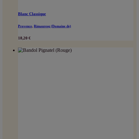
Blanc Classique
Provence
,
Rimauresq (Domaine de)
18,20
€