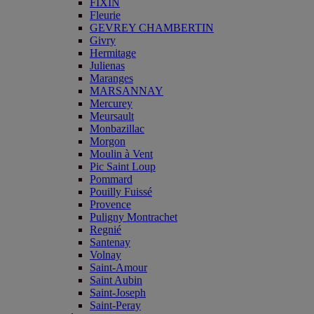
FIXIN
Fleurie
GEVREY CHAMBERTIN
Givry
Hermitage
Julienas
Maranges
MARSANNAY
Mercurey
Meursault
Monbazillac
Morgon
Moulin à Vent
Pic Saint Loup
Pommard
Pouilly Fuissé
Provence
Puligny Montrachet
Regnié
Santenay
Volnay
Saint-Amour
Saint Aubin
Saint-Joseph
Saint-Peray