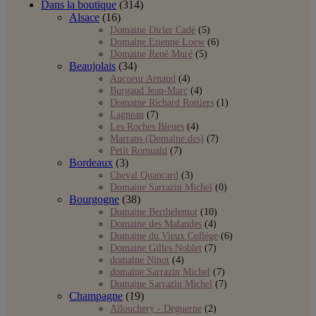
Dans la boutique
(314)
Alsace
(16)
Domaine Dirler Cadé
(5)
Domaine Etienne Loew
(6)
Domaine René Muré
(5)
Beaujolais
(34)
Aucoeur Arnaud
(4)
Burgaud Jean-Marc
(4)
Domaine Richard Rottiers
(1)
Lagneau
(7)
Les Roches Bleues
(4)
Marrans (Domaine des)
(7)
Petit Romuald
(7)
Bordeaux
(3)
Cheval Quancard
(3)
Domaine Sarrazin Michel
(0)
Bourgogne
(38)
Domaine Berthelemot
(10)
Domaine des Malandes
(4)
Domaine du Vieux Collège
(6)
Domaine Gilles Noblet
(7)
domaine Ninot
(4)
domaine Sarrazin Michel
(7)
Domaine Sarrazin Michel
(7)
Champagne
(19)
Allouchery - Deguerne
(2)