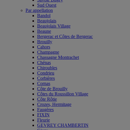
Sud Ouest
Par appellation
Bandol
Beaujolais
Beaujolais Village
Beaune
Bergerac et Côtes de Bergerac
Brouilly
Cahors
Champagne
Chassagne Montrachet
Chénas
Chiroubles
Condrieu
Corbières
Cornas
Côte de Brouilly
Côtes du Roussillon Village
Côte Rôtie
Crozes, Hermitage
Faugères
FIXIN
Fleurie
GEVREY CHAMBERTIN