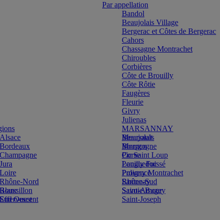
Par appellation
Bandol
Beaujolais Village
Bergerac et Côtes de Bergerac
Cahors
Chassagne Montrachet
Chiroubles
Corbières
Côte de Brouilly
Côte Rôtie
Faugères
Fleurie
Givry
Julienas
gions
MARSANNAY
Alsace
Beaujolais
Meursault
Bordeaux
Bourgogne
Morgon
Champagne
Corse
Pic Saint Loup
Jura
Languedoc
Pouilly Fuissé
Loire
Provence
Puligny Montrachet
Rhône-Nord
Rhône-Sud
Santenay
Blanc
Roussillon
Savoie Bugey
Saint-Amour
Effervescent
Sud Ouest
Saint-Joseph