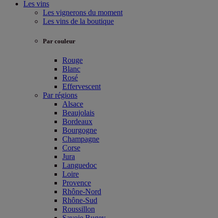
Les vins
Les vignerons du moment
Les vins de la boutique
Par couleur
Rouge
Blanc
Rosé
Effervescent
Par régions
Alsace
Beaujolais
Bordeaux
Bourgogne
Champagne
Corse
Jura
Languedoc
Loire
Provence
Rhône-Nord
Rhône-Sud
Roussillon
Savoie Bugey