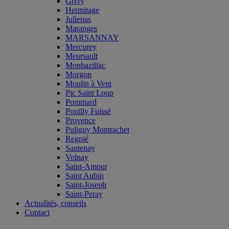
Givry
Hermitage
Julienas
Maranges
MARSANNAY
Mercurey
Meursault
Monbazillac
Morgon
Moulin à Vent
Pic Saint Loup
Pommard
Pouilly Fuissé
Provence
Puligny Montrachet
Regnié
Santenay
Volnay
Saint-Amour
Saint Aubin
Saint-Joseph
Saint-Peray
Actualités, conseils
Contact