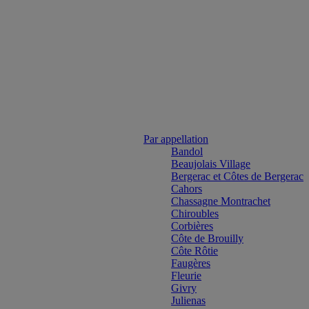
Par appellation
Bandol
Beaujolais Village
Bergerac et Côtes de Bergerac
Cahors
Chassagne Montrachet
Chiroubles
Corbières
Côte de Brouilly
Côte Rôtie
Faugères
Fleurie
Givry
Julienas