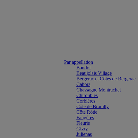
Par appellation
Bandol
Beaujolais Village
Bergerac et Côtes de Bergerac
Cahors
Chassagne Montrachet
Chiroubles
Corbières
Côte de Brouilly
Côte Rôtie
Faugères
Fleurie
Givry
Julienas