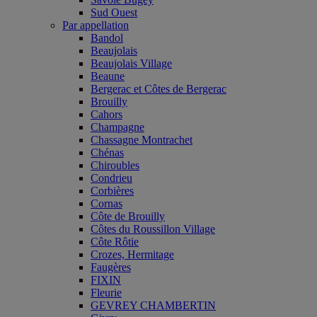
Sud Ouest
Par appellation
Bandol
Beaujolais
Beaujolais Village
Beaune
Bergerac et Côtes de Bergerac
Brouilly
Cahors
Champagne
Chassagne Montrachet
Chénas
Chiroubles
Condrieu
Corbières
Cornas
Côte de Brouilly
Côtes du Roussillon Village
Côte Rôtie
Crozes, Hermitage
Faugères
FIXIN
Fleurie
GEVREY CHAMBERTIN