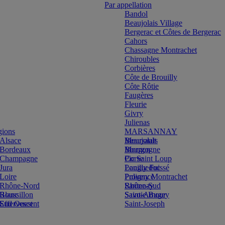
Par appellation
Bandol
Beaujolais Village
Bergerac et Côtes de Bergerac
Cahors
Chassagne Montrachet
Chiroubles
Corbières
Côte de Brouilly
Côte Rôtie
Faugères
Fleurie
Givry
Julienas
gions
MARSANNAY
Alsace
Beaujolais
Meursault
Bordeaux
Bourgogne
Morgon
Champagne
Corse
Pic Saint Loup
Jura
Languedoc
Pouilly Fuissé
Loire
Provence
Puligny Montrachet
Rhône-Nord
Rhône-Sud
Santenay
Blanc
Roussillon
Savoie Bugey
Saint-Amour
Effervescent
Sud Ouest
Saint-Joseph