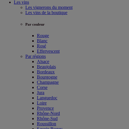
Les vins
Les vignerons du moment
Les vins de la boutique
Par couleur
Rouge
Blanc
Rosé
Effervescent
Par régions
Alsace
Beaujolais
Bordeaux
Bourgogne
Champagne
Corse
Jura
Languedoc
Loire
Provence
Rhône-Nord
Rhône-Sud
Roussillon
Savoie Bugey