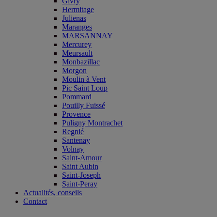
Givry
Hermitage
Julienas
Maranges
MARSANNAY
Mercurey
Meursault
Monbazillac
Morgon
Moulin à Vent
Pic Saint Loup
Pommard
Pouilly Fuissé
Provence
Puligny Montrachet
Regnié
Santenay
Volnay
Saint-Amour
Saint Aubin
Saint-Joseph
Saint-Peray
Actualités, conseils
Contact