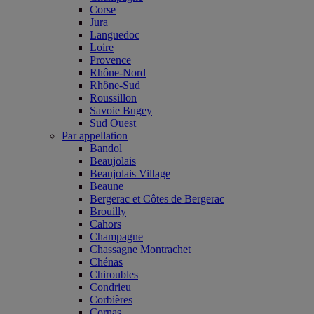
Corse
Jura
Languedoc
Loire
Provence
Rhône-Nord
Rhône-Sud
Roussillon
Savoie Bugey
Sud Ouest
Par appellation
Bandol
Beaujolais
Beaujolais Village
Beaune
Bergerac et Côtes de Bergerac
Brouilly
Cahors
Champagne
Chassagne Montrachet
Chénas
Chiroubles
Condrieu
Corbières
Cornas