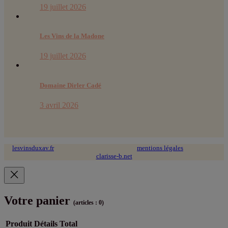
19 juillet 2026
Les Vins de la Madone
19 juillet 2026
Domaine Dirler Cadé
3 avril 2026
lesvinsduxav.fr
© 2024 tous droits réservés ~
mentions légales
~ site web :
clarisse-b.net
Votre panier
(articles : 0)
Produit
Détails
Total