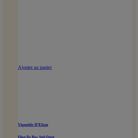
Ajouter au panier
Vignoble D’Elian
Elian Da Ros
,
Sud-Ouest