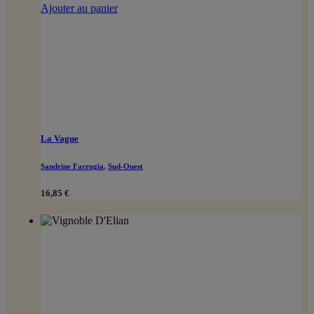
Ajouter au panier
La Vague
Sandrine Farrugia
,
Sud-Ouest
16,85
€