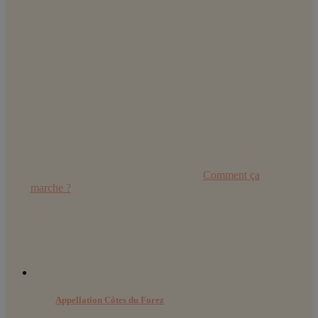
Amateur et passionné, je vous présente ma sélection de vins parmi
les vignerons et producteurs que j'ai rencontré.
Certifications :
Retrouvez toutes les explications dans
Comment ça
marche ?
Derniers articles :
Appellation Côtes du Forez