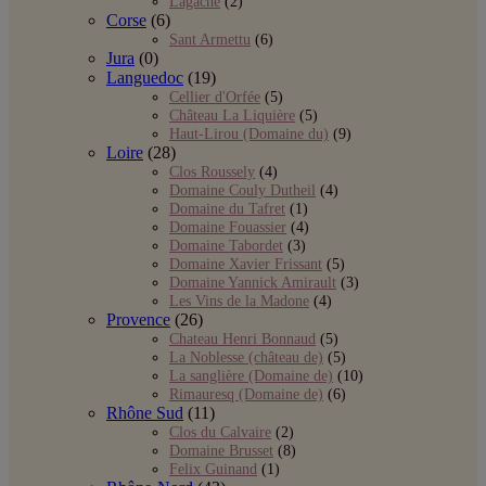
Lagache
(2)
Corse
(6)
Sant Armettu
(6)
Jura
(0)
Languedoc
(19)
Cellier d'Orfée
(5)
Château La Liquière
(5)
Haut-Lirou (Domaine du)
(9)
Loire
(28)
Clos Roussely
(4)
Domaine Couly Dutheil
(4)
Domaine du Tafret
(1)
Domaine Fouassier
(4)
Domaine Tabordet
(3)
Domaine Xavier Frissant
(5)
Domaine Yannick Amirault
(3)
Les Vins de la Madone
(4)
Provence
(26)
Chateau Henri Bonnaud
(5)
La Noblesse (château de)
(5)
La sanglière (Domaine de)
(10)
Rimauresq (Domaine de)
(6)
Rhône Sud
(11)
Clos du Calvaire
(2)
Domaine Brusset
(8)
Felix Guinand
(1)