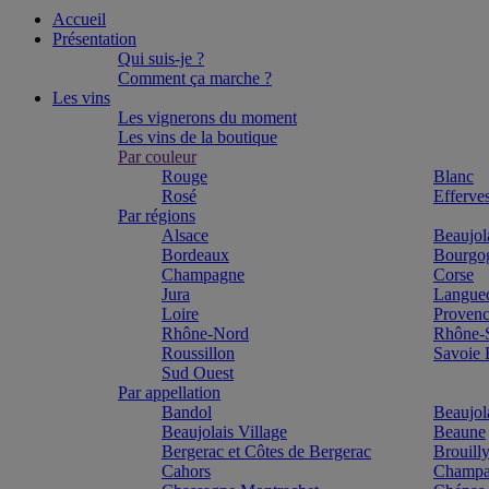
Accueil
Présentation
Qui suis-je ?
Comment ça marche ?
Les vins
Les vignerons du moment
Les vins de la boutique
Par couleur
Rouge
Blanc
Rosé
Efferve
Par régions
Alsace
Beaujol
Bordeaux
Bourgo
Champagne
Corse
Jura
Langue
Loire
Proven
Rhône-Nord
Rhône-
Roussillon
Savoie
Sud Ouest
Par appellation
Bandol
Beaujol
Beaujolais Village
Beaune
Bergerac et Côtes de Bergerac
Brouill
Cahors
Champa