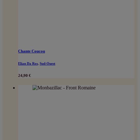
Chante Coucou
Elian Da Ros
,
Sud-Ouest
24,90
€