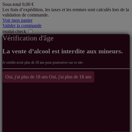
Sous-total
0,00 €
Produits
Les frais d’expédition, les taxes et les remises sont calculés lors de la
validation de commande.
dans
Voir mon panier
le
Valider la commande
modal-check
panier
Vérification d'âge
La vente d’alcool est interdite aux mineurs.
Je certifie avoir
plus de 18 ans pour poursuivre sur ce site :
Oui, j'ai plus de 18 ans
Oui, j'ai plus de 18 ans