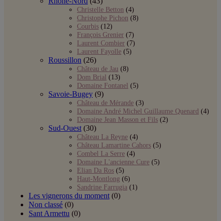
Rhône-Nord
(43)
Christelle Betton
(4)
Christophe Pichon
(8)
Courbis
(12)
François Grenier
(7)
Laurent Combier
(7)
Laurent Fayolle
(5)
Roussillon
(26)
Château de Jau
(8)
Dom Brial
(13)
Domaine Fontanel
(5)
Savoie-Bugey
(9)
Château de Mérande
(3)
Domaine André Michel Guillaume Quenard
(4)
Domaine Jean Masson et Fils
(2)
Sud-Ouest
(30)
Château La Reyne
(4)
Château Lamartine Cahors
(5)
Combel La Serre
(4)
Domaine L'ancienne Cure
(5)
Elian Da Ros
(5)
Haut-Montlong
(6)
Sandrine Farrugia
(1)
Les vignerons du moment
(0)
Non classé
(0)
Sant Armettu
(0)