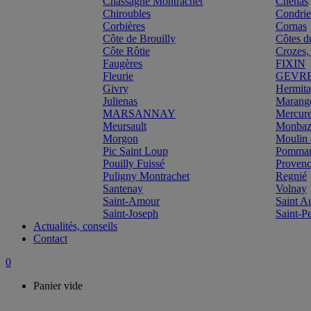
Chassagne Montrachet
Chénas
Chiroubles
Condri
Corbières
Cornas
Côte de Brouilly
Côtes d
Côte Rôtie
Crozes,
Faugères
FIXIN
Fleurie
GEVR
Givry
Hermit
Julienas
Marang
MARSANNAY
Mercur
Meursault
Monbazi
Morgon
Moulin 
Pic Saint Loup
Pomma
Pouilly Fuissé
Proven
Puligny Montrachet
Regnié
Santenay
Volnay
Saint-Amour
Saint A
Saint-Joseph
Saint-P
Actualités, conseils
Contact
0
Panier vide