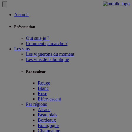
Accueil
Présentation
Qui suis-je ?
Comment ça marche ?
Les vins
Les vignerons du moment
Les vins de la boutique
Par couleur
Rouge
Blanc
Rosé
Effervescent
Par régions
Alsace
Beaujolais
Bordeaux
Bourgogne
Champagne