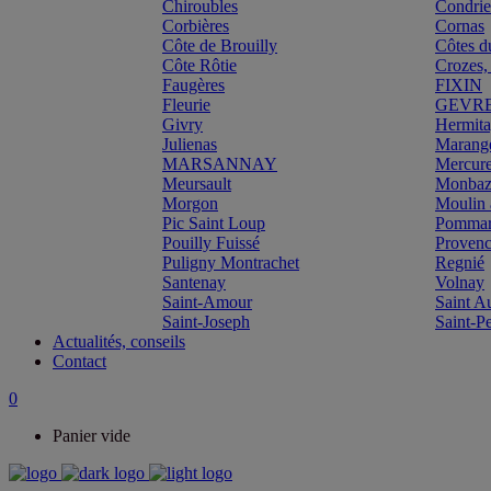
Chiroubles
Condri
Corbières
Cornas
Côte de Brouilly
Côtes d
Côte Rôtie
Crozes,
Faugères
FIXIN
Fleurie
GEVR
Givry
Hermit
Julienas
Marang
MARSANNAY
Mercur
Meursault
Monbazi
Morgon
Moulin 
Pic Saint Loup
Pomma
Pouilly Fuissé
Proven
Puligny Montrachet
Regnié
Santenay
Volnay
Saint-Amour
Saint A
Saint-Joseph
Saint-P
Actualités, conseils
Contact
0
Panier vide