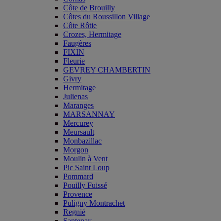
Côte de Brouilly
Côtes du Roussillon Village
Côte Rôtie
Crozes, Hermitage
Faugères
FIXIN
Fleurie
GEVREY CHAMBERTIN
Givry
Hermitage
Julienas
Maranges
MARSANNAY
Mercurey
Meursault
Monbazillac
Morgon
Moulin à Vent
Pic Saint Loup
Pommard
Pouilly Fuissé
Provence
Puligny Montrachet
Regnié
Santenay