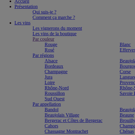
Accueil
Présentation
Qui suis-je ?
Comment ça marche ?
Les vins
Les vignerons du moment
Les vins de la boutique
Par couleur
Rouge
Blanc
Rosé
Efferve
Par régions
Alsace
Beaujol
Bordeaux
Bourgo
Champagne
Corse
Jura
Langue
Loire
Proven
Rhône-Nord
Rhône-
Roussillon
Savoie
Sud Ouest
Par appellation
Bandol
Beaujol
Beaujolais Village
Beaune
Bergerac et Côtes de Bergerac
Brouill
Cahors
Champa
Chassagne Montrachet
Chénas