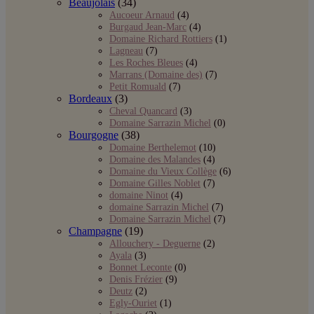
Beaujolais
(34)
Aucoeur Arnaud
(4)
Burgaud Jean-Marc
(4)
Domaine Richard Rottiers
(1)
Lagneau
(7)
Les Roches Bleues
(4)
Marrans (Domaine des)
(7)
Petit Romuald
(7)
Bordeaux
(3)
Cheval Quancard
(3)
Domaine Sarrazin Michel
(0)
Bourgogne
(38)
Domaine Berthelemot
(10)
Domaine des Malandes
(4)
Domaine du Vieux Collège
(6)
Domaine Gilles Noblet
(7)
domaine Ninot
(4)
domaine Sarrazin Michel
(7)
Domaine Sarrazin Michel
(7)
Champagne
(19)
Allouchery - Deguerne
(2)
Ayala
(3)
Bonnet Leconte
(0)
Denis Frézier
(9)
Deutz
(2)
Egly-Ouriet
(1)