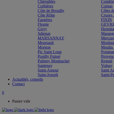
Chiroubles
Condri
Corbières
Cornas
Côte de Brouilly
Côtes d
Côte Rôtie
Crozes,
Faugères
FIXIN
Fleurie
GEVR
Givry
Hermit
Julienas
Marang
MARSANNAY
Mercur
Meursault
Monbazi
Morgon
Moulin 
Pic Saint Loup
Pomma
Pouilly Fuissé
Proven
Puligny Montrachet
Regnié
Santenay
Volnay
Saint-Amour
Saint A
Saint-Joseph
Saint-P
Actualités, conseils
Contact
0
Panier vide