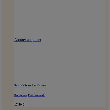
Ajouter au panier
Saint-Véran Les Dimes
Beaujolais
,
Petit Romuald
17,50
€