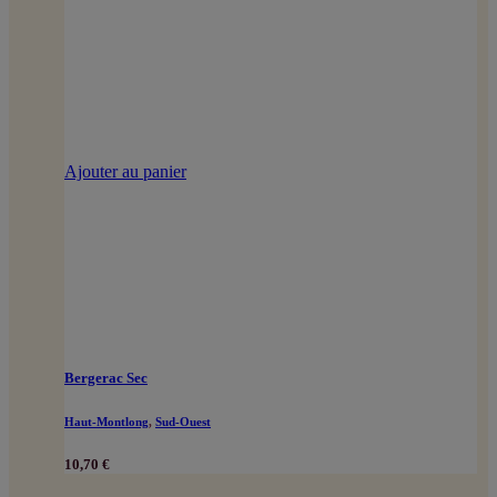
Ajouter au panier
Bergerac Sec
Haut-Montlong
,
Sud-Ouest
10,70
€