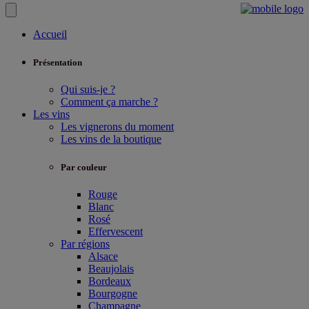
Accueil
Présentation
Qui suis-je ?
Comment ça marche ?
Les vins
Les vignerons du moment
Les vins de la boutique
Par couleur
Rouge
Blanc
Rosé
Effervescent
Par régions
Alsace
Beaujolais
Bordeaux
Bourgogne
Champagne