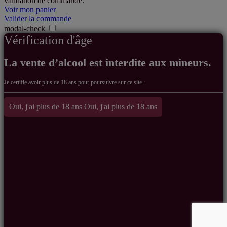
validation de commande.
dans
Voir mon panier
le
Valider la commande
modal-check
panier
Vérification d'âge
La vente d’alcool est interdite aux mineurs.
Je certifie avoir
plus de 18 ans pour poursuivre sur ce site :
Oui, j'ai plus de 18 ans
Oui, j'ai plus de 18 ans