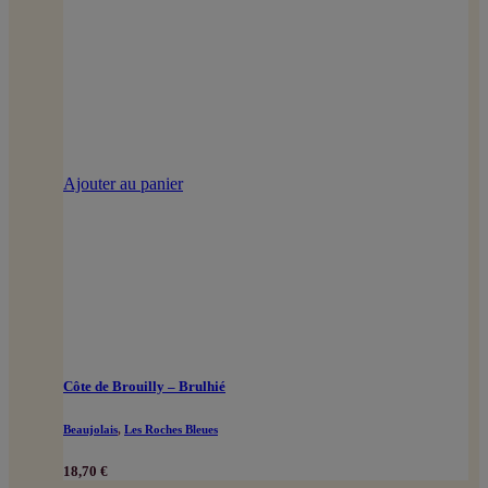
Ajouter au panier
Côte de Brouilly – Brulhié
Beaujolais
,
Les Roches Bleues
18,70
€