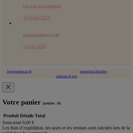
Les Vins de la Madone
19 juillet 2026
Domaine Dirler Cadé
3 avril 2026
lesvinsduxav.fr
© 2024 tous droits réservés ~
mentions légales
~ site web :
clarisse-b.net
Votre panier
(articles : 0)
Produit
Détails
Total
Sous-total
0,00 €
Produits
Les frais d’expédition, les taxes et les remises sont calculés lors de la