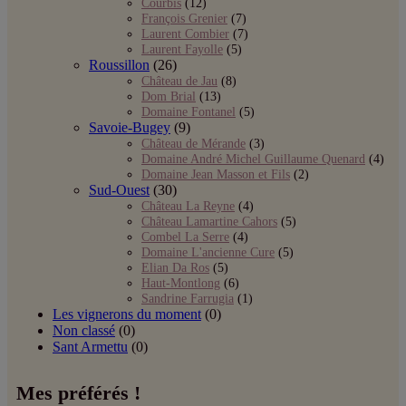
Courbis
(12)
François Grenier
(7)
Laurent Combier
(7)
Laurent Fayolle
(5)
Roussillon
(26)
Château de Jau
(8)
Dom Brial
(13)
Domaine Fontanel
(5)
Savoie-Bugey
(9)
Château de Mérande
(3)
Domaine André Michel Guillaume Quenard
(4)
Domaine Jean Masson et Fils
(2)
Sud-Ouest
(30)
Château La Reyne
(4)
Château Lamartine Cahors
(5)
Combel La Serre
(4)
Domaine L'ancienne Cure
(5)
Elian Da Ros
(5)
Haut-Montlong
(6)
Sandrine Farrugia
(1)
Les vignerons du moment
(0)
Non classé
(0)
Sant Armettu
(0)
Mes préférés !