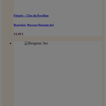
Fleurie – Clos du Pavillon
Beaujolais
,
Marrans (Domaine des)
23,30
€