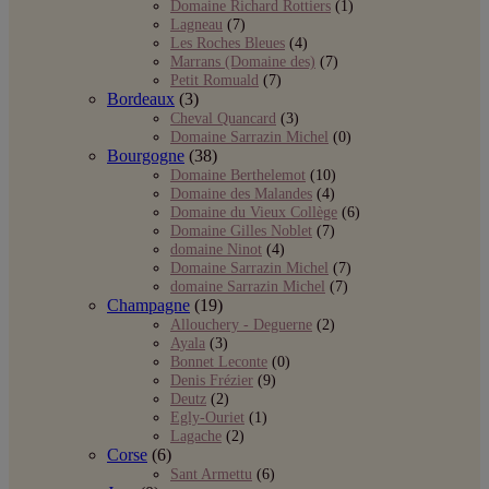
Domaine Richard Rottiers
(1)
Lagneau
(7)
Les Roches Bleues
(4)
Marrans (Domaine des)
(7)
Petit Romuald
(7)
Bordeaux
(3)
Cheval Quancard
(3)
Domaine Sarrazin Michel
(0)
Bourgogne
(38)
Domaine Berthelemot
(10)
Domaine des Malandes
(4)
Domaine du Vieux Collège
(6)
Domaine Gilles Noblet
(7)
domaine Ninot
(4)
Domaine Sarrazin Michel
(7)
domaine Sarrazin Michel
(7)
Champagne
(19)
Allouchery - Deguerne
(2)
Ayala
(3)
Bonnet Leconte
(0)
Denis Frézier
(9)
Deutz
(2)
Egly-Ouriet
(1)
Lagache
(2)
Corse
(6)
Sant Armettu
(6)