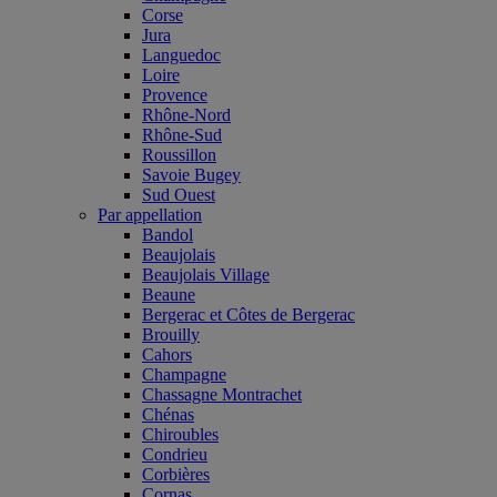
Corse
Jura
Languedoc
Loire
Provence
Rhône-Nord
Rhône-Sud
Roussillon
Savoie Bugey
Sud Ouest
Par appellation
Bandol
Beaujolais
Beaujolais Village
Beaune
Bergerac et Côtes de Bergerac
Brouilly
Cahors
Champagne
Chassagne Montrachet
Chénas
Chiroubles
Condrieu
Corbières
Cornas