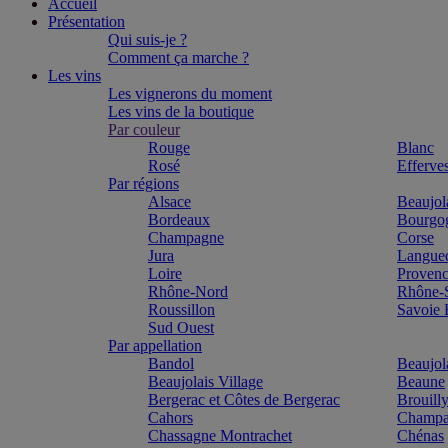
Accueil
Présentation
Qui suis-je ?
Comment ça marche ?
Les vins
Les vignerons du moment
Les vins de la boutique
Par couleur
Rouge
Blanc
Rosé
Efferve
Par régions
Alsace
Beaujol
Bordeaux
Bourgo
Champagne
Corse
Jura
Langue
Loire
Proven
Rhône-Nord
Rhône-
Roussillon
Savoie
Sud Ouest
Par appellation
Bandol
Beaujol
Beaujolais Village
Beaune
Bergerac et Côtes de Bergerac
Brouill
Cahors
Champa
Chassagne Montrachet
Chénas