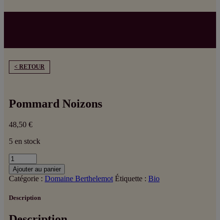
< RETOUR
Pommard Noizons
48,50
€
5 en stock
quantité
de
Ajouter au panier
Pommard
Catégorie :
Domaine Berthelemot
Étiquette :
Bio
Noizons
Description
Description