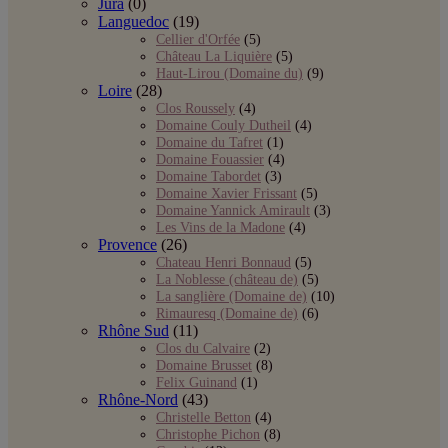
Jura
(0)
Languedoc
(19)
Cellier d'Orfée
(5)
Château La Liquière
(5)
Haut-Lirou (Domaine du)
(9)
Loire
(28)
Clos Roussely
(4)
Domaine Couly Dutheil
(4)
Domaine du Tafret
(1)
Domaine Fouassier
(4)
Domaine Tabordet
(3)
Domaine Xavier Frissant
(5)
Domaine Yannick Amirault
(3)
Les Vins de la Madone
(4)
Provence
(26)
Chateau Henri Bonnaud
(5)
La Noblesse (château de)
(5)
La sanglière (Domaine de)
(10)
Rimauresq (Domaine de)
(6)
Rhône Sud
(11)
Clos du Calvaire
(2)
Domaine Brusset
(8)
Felix Guinand
(1)
Rhône-Nord
(43)
Christelle Betton
(4)
Christophe Pichon
(8)