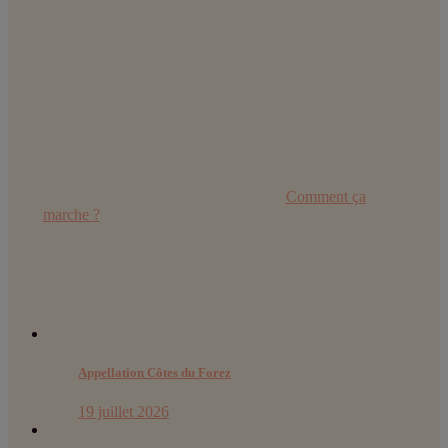
Certifications :
Retrouvez toutes les explications dans
Comment ça
marche ?
Derniers articles :
Appellation Côtes du Forez
19 juillet 2026