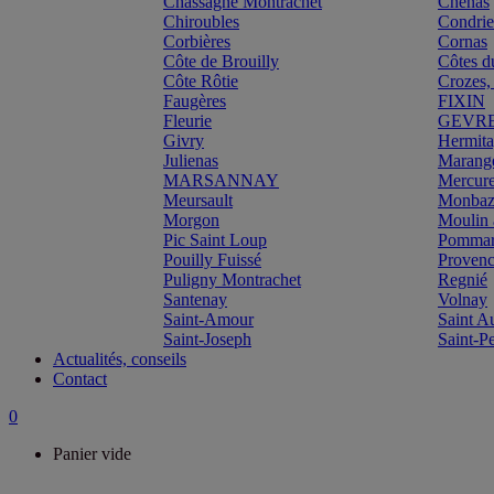
Chassagne Montrachet
Chénas
Chiroubles
Condri
Corbières
Cornas
Côte de Brouilly
Côtes d
Côte Rôtie
Crozes,
Faugères
FIXIN
Fleurie
GEVR
Givry
Hermit
Julienas
Marang
MARSANNAY
Mercur
Meursault
Monbazi
Morgon
Moulin 
Pic Saint Loup
Pomma
Pouilly Fuissé
Proven
Puligny Montrachet
Regnié
Santenay
Volnay
Saint-Amour
Saint A
Saint-Joseph
Saint-P
Actualités, conseils
Contact
0
Panier vide