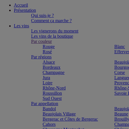
Accueil
Présentation
Qui suis-je ?
Comment ça marche ?
Les vins
Les vignerons du moment
Les vins de la boutique
Par couleur
Rouge
Blanc
Rosé
Efferve
Par régions
Alsace
Beaujol
Bordeaux
Bourgo
Champagne
Corse
Jura
Langue
Loire
Proven
Rhône-Nord
Rhône-
Roussillon
Savoie
Sud Ouest
Par appellation
Bandol
Beaujol
Beaujolais Village
Beaune
Bergerac et Côtes de Bergerac
Brouill
Cahors
Champa