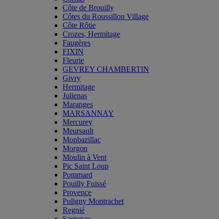
Côte de Brouilly
Côtes du Roussillon Village
Côte Rôtie
Crozes, Hermitage
Faugères
FIXIN
Fleurie
GEVREY CHAMBERTIN
Givry
Hermitage
Julienas
Maranges
MARSANNAY
Mercurey
Meursault
Monbazillac
Morgon
Moulin à Vent
Pic Saint Loup
Pommard
Pouilly Fuissé
Provence
Puligny Montrachet
Regnié
Santenay