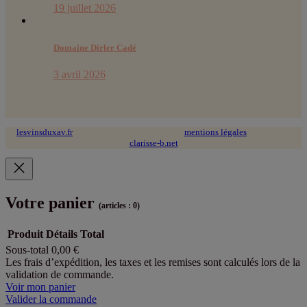
19 juillet 2026
Domaine Dirler Cadé
3 avril 2026
lesvinsduxav.fr
© 2024 tous droits réservés ~
mentions légales
~ site web :
clarisse-b.net
Votre panier
(articles : 0)
Produit
Détails
Total
Sous-total
0,00 €
Produits
Les frais d’expédition, les taxes et les remises sont calculés lors de la
validation de commande.
dans
Voir mon panier
le
Valider la commande