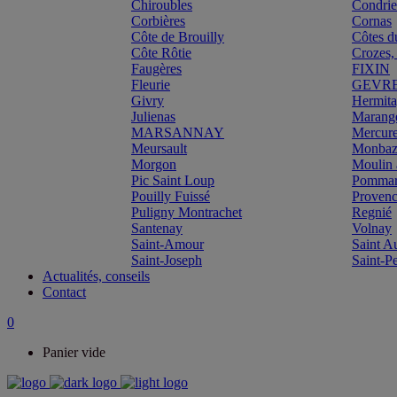
Chiroubles
Condri
Corbières
Cornas
Côte de Brouilly
Côtes d
Côte Rôtie
Crozes,
Faugères
FIXIN
Fleurie
GEVR
Givry
Hermit
Julienas
Marang
MARSANNAY
Mercur
Meursault
Monbazi
Morgon
Moulin 
Pic Saint Loup
Pomma
Pouilly Fuissé
Proven
Puligny Montrachet
Regnié
Santenay
Volnay
Saint-Amour
Saint A
Saint-Joseph
Saint-P
Actualités, conseils
Contact
0
Panier vide