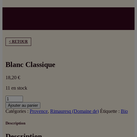
< RETOUR
Blanc Classique
18,20
€
11 en stock
quantité
de
Ajouter au panier
Blanc
Catégories :
Provence
,
Rimauresq (Domaine de)
Étiquette :
Bio
Classique
Description
Description