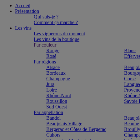
Accueil
Présentation
Qui suis-je ?
Comment ça marche ?
Les vins
Les vignerons du moment
Les vins de la boutique
Par couleur
Rouge
Blanc
Rosé
Efferve
Par régions
Alsace
Beaujol
Bordeaux
Bourgo
Champagne
Corse
Jura
Langue
Loire
Proven
Rhône-Nord
Rhône-
Roussillon
Savoie
Sud Ouest
Par appellation
Bandol
Beaujol
Beaujolais Village
Beaune
Bergerac et Côtes de Bergerac
Brouill
Cahors
Champa