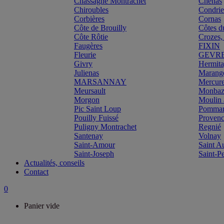
Chassagne Montrachet
Chénas
Chiroubles
Condri
Corbières
Cornas
Côte de Brouilly
Côtes d
Côte Rôtie
Crozes,
Faugères
FIXIN
Fleurie
GEVR
Givry
Hermit
Julienas
Marang
MARSANNAY
Mercur
Meursault
Monbazi
Morgon
Moulin 
Pic Saint Loup
Pomma
Pouilly Fuissé
Proven
Puligny Montrachet
Regnié
Santenay
Volnay
Saint-Amour
Saint A
Saint-Joseph
Saint-P
Actualités, conseils
Contact
0
Panier vide