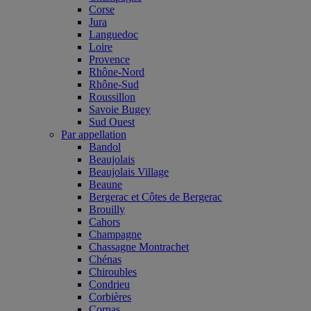
Corse
Jura
Languedoc
Loire
Provence
Rhône-Nord
Rhône-Sud
Roussillon
Savoie Bugey
Sud Ouest
Par appellation
Bandol
Beaujolais
Beaujolais Village
Beaune
Bergerac et Côtes de Bergerac
Brouilly
Cahors
Champagne
Chassagne Montrachet
Chénas
Chiroubles
Condrieu
Corbières
Cornas