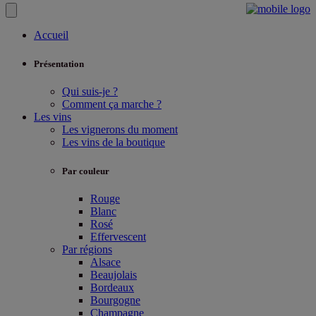
Accueil
Présentation
Qui suis-je ?
Comment ça marche ?
Les vins
Les vignerons du moment
Les vins de la boutique
Par couleur
Rouge
Blanc
Rosé
Effervescent
Par régions
Alsace
Beaujolais
Bordeaux
Bourgogne
Champagne