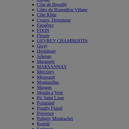
Côte de Brouilly
Côtes du Roussillon Village
Côte Rôtie
Crozes, Hermitage
Faugères
FIXIN
Fleurie
GEVREY CHAMBERTIN
Givry
Hermitage
Julienas
Maranges
MARSANNAY
Mercurey
Meursault
Monbazillac
Morgon
Moulin à Vent
Pic Saint Loup
Pommard
Pouilly Fuissé
Provence
Puligny Montrachet
Regnié
Santenay