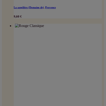
La sanglière (Domaine de)
,
Provence
9,60
€