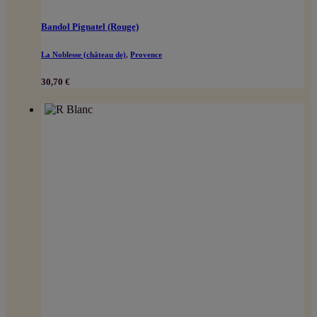
Bandol Pignatel (Rouge)
La Noblesse (château de)
,
Provence
30,70
€