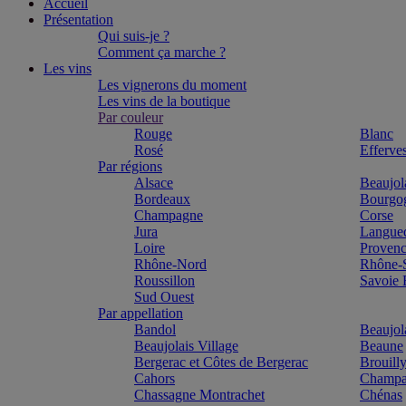
Accueil
Présentation
Qui suis-je ?
Comment ça marche ?
Les vins
Les vignerons du moment
Les vins de la boutique
Par couleur
Rouge
Blanc
Rosé
Efferve
Par régions
Alsace
Beaujol
Bordeaux
Bourgo
Champagne
Corse
Jura
Langue
Loire
Proven
Rhône-Nord
Rhône-
Roussillon
Savoie
Sud Ouest
Par appellation
Bandol
Beaujol
Beaujolais Village
Beaune
Bergerac et Côtes de Bergerac
Brouill
Cahors
Champa
Chassagne Montrachet
Chénas