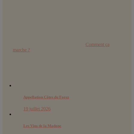
Retrouvez toutes les explications dans
Comment ça
marche ?
Derniers articles :
Appellation Côtes du Forez
19 juillet 2026
Les Vins de la Madone