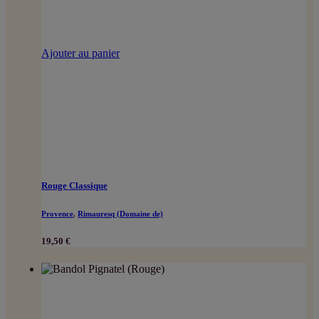
Ajouter au panier
Rouge Classique
Provence
,
Rimauresq (Domaine de)
19,50
€