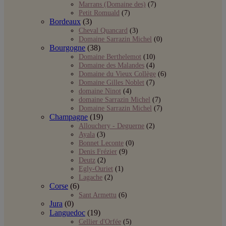
Marrans (Domaine des)
(7)
Petit Romuald
(7)
Bordeaux
(3)
Cheval Quancard
(3)
Domaine Sarrazin Michel
(0)
Bourgogne
(38)
Domaine Berthelemot
(10)
Domaine des Malandes
(4)
Domaine du Vieux Collège
(6)
Domaine Gilles Noblet
(7)
domaine Ninot
(4)
domaine Sarrazin Michel
(7)
Domaine Sarrazin Michel
(7)
Champagne
(19)
Allouchery - Deguerne
(2)
Ayala
(3)
Bonnet Leconte
(0)
Denis Frézier
(9)
Deutz
(2)
Egly-Ouriet
(1)
Lagache
(2)
Corse
(6)
Sant Armettu
(6)
Jura
(0)
Languedoc
(19)
Cellier d'Orfée
(5)