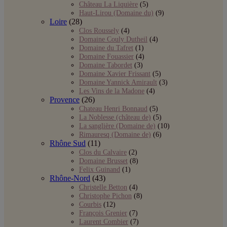
Château La Liquière
(5)
Haut-Lirou (Domaine du)
(9)
Loire
(28)
Clos Roussely
(4)
Domaine Couly Dutheil
(4)
Domaine du Tafret
(1)
Domaine Fouassier
(4)
Domaine Tabordet
(3)
Domaine Xavier Frissant
(5)
Domaine Yannick Amirault
(3)
Les Vins de la Madone
(4)
Provence
(26)
Chateau Henri Bonnaud
(5)
La Noblesse (château de)
(5)
La sanglière (Domaine de)
(10)
Rimauresq (Domaine de)
(6)
Rhône Sud
(11)
Clos du Calvaire
(2)
Domaine Brusset
(8)
Felix Guinand
(1)
Rhône-Nord
(43)
Christelle Betton
(4)
Christophe Pichon
(8)
Courbis
(12)
François Grenier
(7)
Laurent Combier
(7)