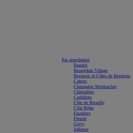
Par appellation
Bandol
Beaujolais Village
Bergerac et Côtes de Bergerac
Cahors
Chassagne Montrachet
Chiroubles
Corbières
Côte de Brouilly
Côte Rôtie
Faugères
Fleurie
Givry
Julienas