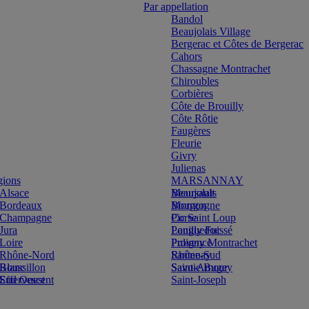
Par appellation
Bandol
Beaujolais Village
Bergerac et Côtes de Bergerac
Cahors
Chassagne Montrachet
Chiroubles
Corbières
Côte de Brouilly
Côte Rôtie
Faugères
Fleurie
Givry
Julienas
gions
MARSANNAY
Alsace
Beaujolais
Meursault
Bordeaux
Bourgogne
Morgon
Champagne
Corse
Pic Saint Loup
Jura
Languedoc
Pouilly Fuissé
Loire
Provence
Puligny Montrachet
Rhône-Nord
Rhône-Sud
Santenay
Blanc
Roussillon
Savoie Bugey
Saint-Amour
Effervescent
Sud Ouest
Saint-Joseph