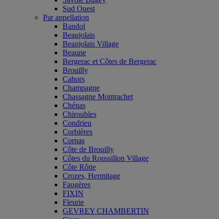
Sud Ouest
Par appellation
Bandol
Beaujolais
Beaujolais Village
Beaune
Bergerac et Côtes de Bergerac
Brouilly
Cahors
Champagne
Chassagne Montrachet
Chénas
Chiroubles
Condrieu
Corbières
Cornas
Côte de Brouilly
Côtes du Roussillon Village
Côte Rôtie
Crozes, Hermitage
Faugères
FIXIN
Fleurie
GEVREY CHAMBERTIN