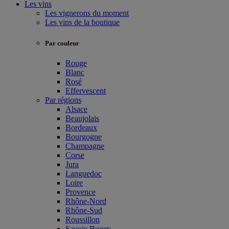
Les vins
Les vignerons du moment
Les vins de la boutique
Par couleur
Rouge
Blanc
Rosé
Effervescent
Par régions
Alsace
Beaujolais
Bordeaux
Bourgogne
Champagne
Corse
Jura
Languedoc
Loire
Provence
Rhône-Nord
Rhône-Sud
Roussillon
Savoie Bugey