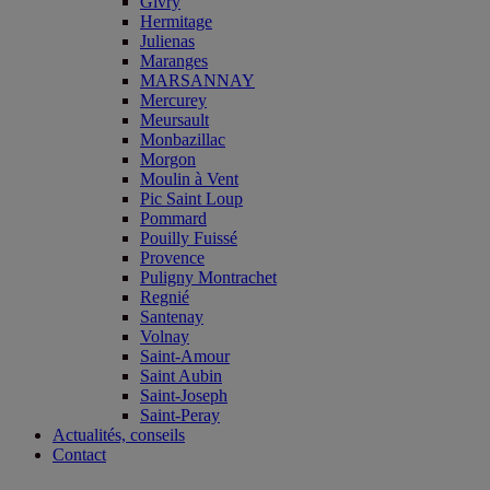
Givry
Hermitage
Julienas
Maranges
MARSANNAY
Mercurey
Meursault
Monbazillac
Morgon
Moulin à Vent
Pic Saint Loup
Pommard
Pouilly Fuissé
Provence
Puligny Montrachet
Regnié
Santenay
Volnay
Saint-Amour
Saint Aubin
Saint-Joseph
Saint-Peray
Actualités, conseils
Contact