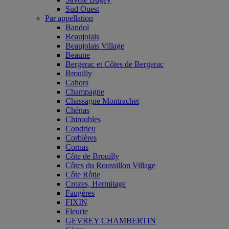
Sud Ouest
Par appellation
Bandol
Beaujolais
Beaujolais Village
Beaune
Bergerac et Côtes de Bergerac
Brouilly
Cahors
Champagne
Chassagne Montrachet
Chénas
Chiroubles
Condrieu
Corbières
Cornas
Côte de Brouilly
Côtes du Roussillon Village
Côte Rôtie
Crozes, Hermitage
Faugères
FIXIN
Fleurie
GEVREY CHAMBERTIN