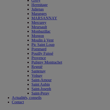
Givry
Hermitage
Julienas
Maranges
MARSANNAY
Mercurey
Meursault
Monbazillac
Morgon
Moulin à Vent
Pic Saint Loup
Pommard
Pouilly Fuissé
Provence
Puligny Montrachet
Regnié
Santenay
Volnay
Saint-Amour
Saint Aubin
Saint-Joseph
Saint-Peray
Actualités, conseils
Contact