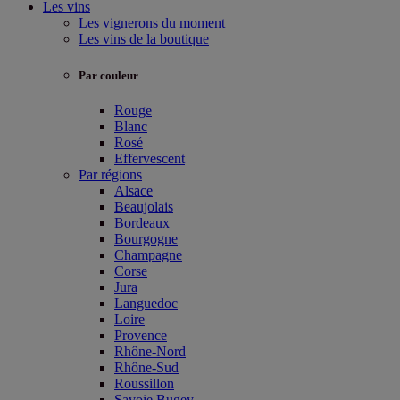
Les vins
Les vignerons du moment
Les vins de la boutique
Par couleur
Rouge
Blanc
Rosé
Effervescent
Par régions
Alsace
Beaujolais
Bordeaux
Bourgogne
Champagne
Corse
Jura
Languedoc
Loire
Provence
Rhône-Nord
Rhône-Sud
Roussillon
Savoie Bugey