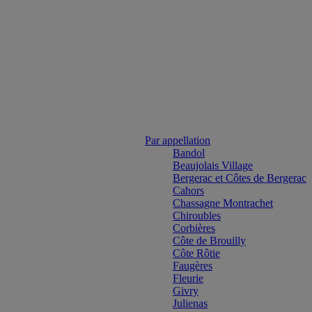
Par appellation
Bandol
Beaujolais Village
Bergerac et Côtes de Bergerac
Cahors
Chassagne Montrachet
Chiroubles
Corbières
Côte de Brouilly
Côte Rôtie
Faugères
Fleurie
Givry
Julienas