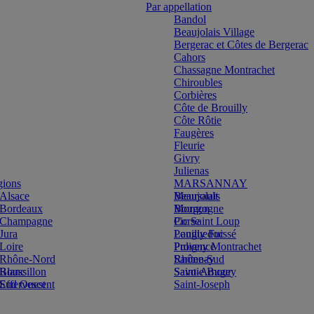
Par appellation
Bandol
Beaujolais Village
Bergerac et Côtes de Bergerac
Cahors
Chassagne Montrachet
Chiroubles
Corbières
Côte de Brouilly
Côte Rôtie
Faugères
Fleurie
Givry
Julienas
gions
MARSANNAY
Alsace
Beaujolais
Meursault
Bordeaux
Bourgogne
Morgon
Champagne
Corse
Pic Saint Loup
Jura
Languedoc
Pouilly Fuissé
Loire
Provence
Puligny Montrachet
Rhône-Nord
Rhône-Sud
Santenay
Blanc
Roussillon
Savoie Bugey
Saint-Amour
Effervescent
Sud Ouest
Saint-Joseph