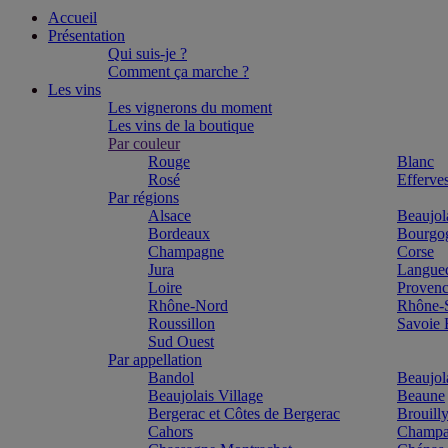
Accueil
Présentation
Qui suis-je ?
Comment ça marche ?
Les vins
Les vignerons du moment
Les vins de la boutique
Par couleur
Rouge
Blanc
Rosé
Efferve
Par régions
Alsace
Beaujol
Bordeaux
Bourgo
Champagne
Corse
Jura
Langue
Loire
Proven
Rhône-Nord
Rhône-
Roussillon
Savoie
Sud Ouest
Par appellation
Bandol
Beaujol
Beaujolais Village
Beaune
Bergerac et Côtes de Bergerac
Brouill
Cahors
Champa