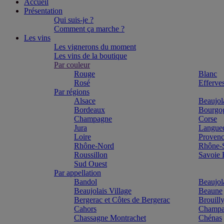
Accueil
Présentation
Qui suis-je ?
Comment ça marche ?
Les vins
Les vignerons du moment
Les vins de la boutique
Par couleur
Rouge
Blanc
Rosé
Efferve
Par régions
Alsace
Beaujol
Bordeaux
Bourgo
Champagne
Corse
Jura
Langue
Loire
Proven
Rhône-Nord
Rhône-
Roussillon
Savoie
Sud Ouest
Par appellation
Bandol
Beaujol
Beaujolais Village
Beaune
Bergerac et Côtes de Bergerac
Brouill
Cahors
Champa
Chassagne Montrachet
Chénas