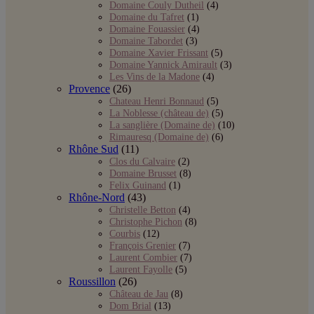
Domaine Couly Dutheil
(4)
Domaine du Tafret
(1)
Domaine Fouassier
(4)
Domaine Tabordet
(3)
Domaine Xavier Frissant
(5)
Domaine Yannick Amirault
(3)
Les Vins de la Madone
(4)
Provence
(26)
Chateau Henri Bonnaud
(5)
La Noblesse (château de)
(5)
La sanglière (Domaine de)
(10)
Rimauresq (Domaine de)
(6)
Rhône Sud
(11)
Clos du Calvaire
(2)
Domaine Brusset
(8)
Felix Guinand
(1)
Rhône-Nord
(43)
Christelle Betton
(4)
Christophe Pichon
(8)
Courbis
(12)
François Grenier
(7)
Laurent Combier
(7)
Laurent Fayolle
(5)
Roussillon
(26)
Château de Jau
(8)
Dom Brial
(13)