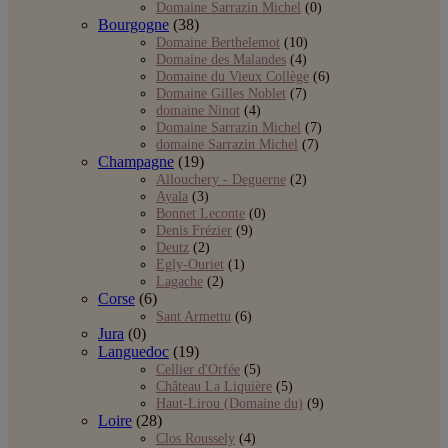
Domaine Sarrazin Michel
(0)
Bourgogne
(38)
Domaine Berthelemot
(10)
Domaine des Malandes
(4)
Domaine du Vieux Collège
(6)
Domaine Gilles Noblet
(7)
domaine Ninot
(4)
Domaine Sarrazin Michel
(7)
domaine Sarrazin Michel
(7)
Champagne
(19)
Allouchery - Deguerne
(2)
Ayala
(3)
Bonnet Leconte
(0)
Denis Frézier
(9)
Deutz
(2)
Egly-Ouriet
(1)
Lagache
(2)
Corse
(6)
Sant Armettu
(6)
Jura
(0)
Languedoc
(19)
Cellier d'Orfée
(5)
Château La Liquière
(5)
Haut-Lirou (Domaine du)
(9)
Loire
(28)
Clos Roussely
(4)