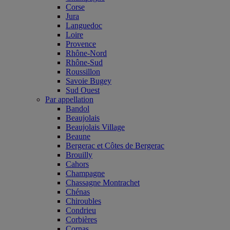
Corse
Jura
Languedoc
Loire
Provence
Rhône-Nord
Rhône-Sud
Roussillon
Savoie Bugey
Sud Ouest
Par appellation
Bandol
Beaujolais
Beaujolais Village
Beaune
Bergerac et Côtes de Bergerac
Brouilly
Cahors
Champagne
Chassagne Montrachet
Chénas
Chiroubles
Condrieu
Corbières
Cornas