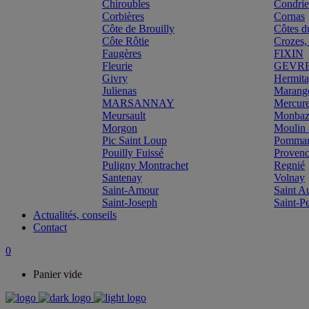
Chiroubles
Condri
Corbières
Cornas
Côte de Brouilly
Côtes d
Côte Rôtie
Crozes,
Faugères
FIXIN
Fleurie
GEVR
Givry
Hermit
Julienas
Marang
MARSANNAY
Mercur
Meursault
Monbazi
Morgon
Moulin 
Pic Saint Loup
Pomma
Pouilly Fuissé
Proven
Puligny Montrachet
Regnié
Santenay
Volnay
Saint-Amour
Saint A
Saint-Joseph
Saint-P
Actualités, conseils
Contact
0
Panier vide