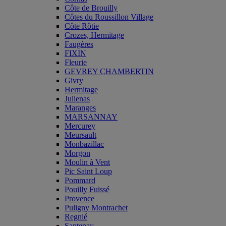
Côte de Brouilly
Côtes du Roussillon Village
Côte Rôtie
Crozes, Hermitage
Faugères
FIXIN
Fleurie
GEVREY CHAMBERTIN
Givry
Hermitage
Julienas
Maranges
MARSANNAY
Mercurey
Meursault
Monbazillac
Morgon
Moulin à Vent
Pic Saint Loup
Pommard
Pouilly Fuissé
Provence
Puligny Montrachet
Regnié
Santenay