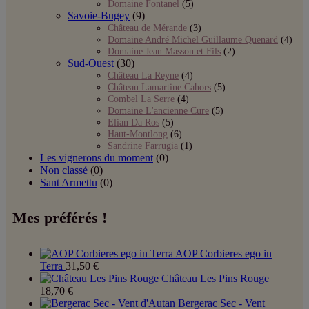
Domaine Fontanel
(5)
Savoie-Bugey
(9)
Château de Mérande
(3)
Domaine André Michel Guillaume Quenard
(4)
Domaine Jean Masson et Fils
(2)
Sud-Ouest
(30)
Château La Reyne
(4)
Château Lamartine Cahors
(5)
Combel La Serre
(4)
Domaine L'ancienne Cure
(5)
Elian Da Ros
(5)
Haut-Montlong
(6)
Sandrine Farrugia
(1)
Les vignerons du moment
(0)
Non classé
(0)
Sant Armettu
(0)
Mes préférés !
AOP Corbieres ego in
Terra
31,50
€
Château Les Pins Rouge
18,70
€
Bergerac Sec - Vent