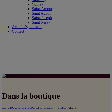
Volnay
Saint-Amour
Saint Aubin
Saint-Joseph
Saint-Peray
Actualités, conseils
Contact
Dans la boutique
,
Accueil
Dans la boutique
Domaine Fontanel
Roussillon
Prieuré