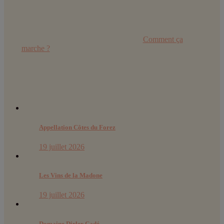
Retrouvez toutes les explications dans
Comment ça
marche ?
Derniers articles :
Appellation Côtes du Forez
19 juillet 2026
Les Vins de la Madone
19 juillet 2026
Domaine Dirler Cadé