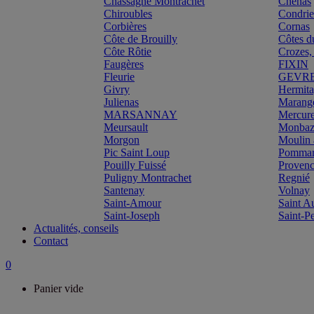
Chassagne Montrachet
Chénas
Chiroubles
Condri
Corbières
Cornas
Côte de Brouilly
Côtes d
Côte Rôtie
Crozes,
Faugères
FIXIN
Fleurie
GEVR
Givry
Hermit
Julienas
Marang
MARSANNAY
Mercur
Meursault
Monbazi
Morgon
Moulin 
Pic Saint Loup
Pomma
Pouilly Fuissé
Proven
Puligny Montrachet
Regnié
Santenay
Volnay
Saint-Amour
Saint A
Saint-Joseph
Saint-P
Actualités, conseils
Contact
0
Panier vide