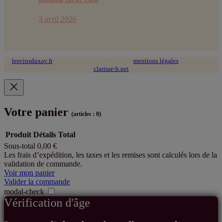
3 avril 2026
lesvinsduxav.fr
© 2024 tous droits réservés ~
mentions légales
~ site web :
clarisse-b.net
Votre panier
(articles : 0)
Produit
Détails
Total
Sous-total
0,00 €
Produits
Les frais d’expédition, les taxes et les remises sont calculés lors de la
validation de commande.
dans
Voir mon panier
le
Valider la commande
modal-check
panier
Vérification d'âge