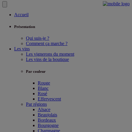
Accueil
Présentation
Qui suis-je ?
Comment ça marche ?
Les vins
Les vignerons du moment
Les vins de la boutique
Par couleur
Rouge
Blanc
Rosé
Effervescent
Par régions
Alsace
Beaujolais
Bordeaux
Bourgogne
Champagne