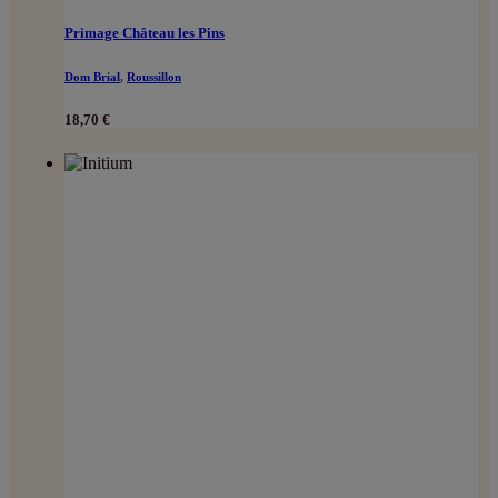
Primage Château les Pins
Dom Brial
,
Roussillon
18,70
€