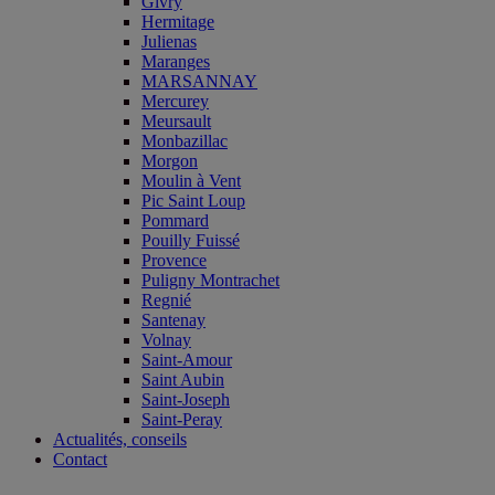
Givry
Hermitage
Julienas
Maranges
MARSANNAY
Mercurey
Meursault
Monbazillac
Morgon
Moulin à Vent
Pic Saint Loup
Pommard
Pouilly Fuissé
Provence
Puligny Montrachet
Regnié
Santenay
Volnay
Saint-Amour
Saint Aubin
Saint-Joseph
Saint-Peray
Actualités, conseils
Contact