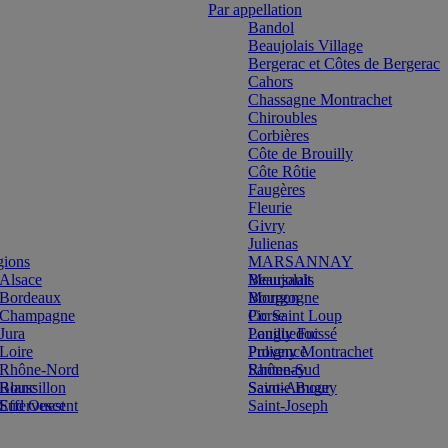
Par appellation
Bandol
Beaujolais Village
Bergerac et Côtes de Bergerac
Cahors
Chassagne Montrachet
Chiroubles
Corbières
Côte de Brouilly
Côte Rôtie
Faugères
Fleurie
Givry
Julienas
gions
MARSANNAY
Alsace
Beaujolais
Meursault
Bordeaux
Bourgogne
Morgon
Champagne
Corse
Pic Saint Loup
Jura
Languedoc
Pouilly Fuissé
Loire
Provence
Puligny Montrachet
Rhône-Nord
Rhône-Sud
Santenay
Blanc
Roussillon
Savoie Bugey
Saint-Amour
Effervescent
Sud Ouest
Saint-Joseph