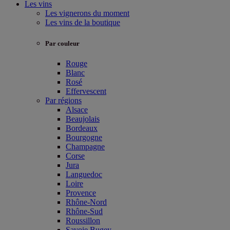
Les vins
Les vignerons du moment
Les vins de la boutique
Par couleur
Rouge
Blanc
Rosé
Effervescent
Par régions
Alsace
Beaujolais
Bordeaux
Bourgogne
Champagne
Corse
Jura
Languedoc
Loire
Provence
Rhône-Nord
Rhône-Sud
Roussillon
Savoie Bugey