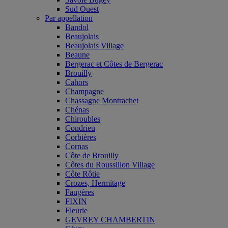
Sud Ouest
Par appellation
Bandol
Beaujolais
Beaujolais Village
Beaune
Bergerac et Côtes de Bergerac
Brouilly
Cahors
Champagne
Chassagne Montrachet
Chénas
Chiroubles
Condrieu
Corbières
Cornas
Côte de Brouilly
Côtes du Roussillon Village
Côte Rôtie
Crozes, Hermitage
Faugères
FIXIN
Fleurie
GEVREY CHAMBERTIN