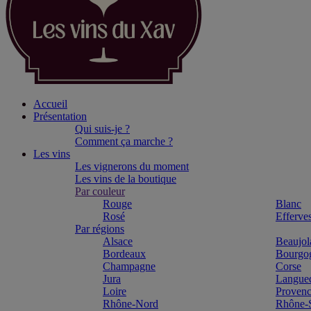
Accueil
Présentation
Qui suis-je ?
Comment ça marche ?
Les vins
Les vignerons du moment
Les vins de la boutique
Par couleur
Rouge
Blanc
Rosé
Efferve
Par régions
Alsace
Beaujol
Bordeaux
Bourgo
Champagne
Corse
Jura
Langue
Loire
Proven
Rhône-Nord
Rhône-