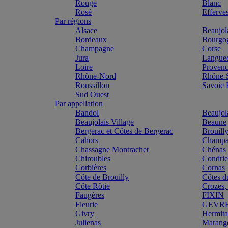
Rouge
Blanc
Rosé
Efferve
Par régions
Alsace
Beaujol
Bordeaux
Bourgo
Champagne
Corse
Jura
Langue
Loire
Proven
Rhône-Nord
Rhône-
Roussillon
Savoie
Sud Ouest
Par appellation
Bandol
Beaujol
Beaujolais Village
Beaune
Bergerac et Côtes de Bergerac
Brouill
Cahors
Champa
Chassagne Montrachet
Chénas
Chiroubles
Condri
Corbières
Cornas
Côte de Brouilly
Côtes d
Côte Rôtie
Crozes,
Faugères
FIXIN
Fleurie
GEVR
Givry
Hermit
Julienas
Marang