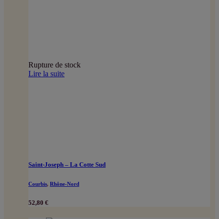
Rupture de stock
Lire la suite
Saint-Joseph – La Cotte Sud
Courbis
,
Rhône-Nord
52,80
€