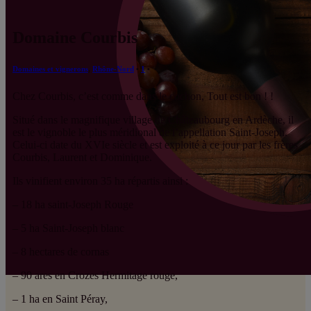
Domaine Courbis
Domaines et vignerons
,
Rhône-Nord
1
Chez Courbis, c’est comme dans le cochon, Tout est bon ! !
Situé dans le magnifique village de Châteaubourg en Ardèche, il
est le vignoble le plus méridional de l’appellation Saint-Joseph.
Celui-ci date du XVIe siècle et est exploité à ce jour par les frères
Courbis, Laurent et Dominique.
Ils vinifient environ 35 ha répartis ainsi :
– 18 ha saint-Joseph Rouge
– 5 ha Saint-Joseph blanc
– 8 hectares de cornas
– 90 ares en Crozes Hermitage rouge,
– 1 ha en Saint Péray,