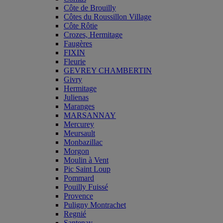
Côte de Brouilly
Côtes du Roussillon Village
Côte Rôtie
Crozes, Hermitage
Faugères
FIXIN
Fleurie
GEVREY CHAMBERTIN
Givry
Hermitage
Julienas
Maranges
MARSANNAY
Mercurey
Meursault
Monbazillac
Morgon
Moulin à Vent
Pic Saint Loup
Pommard
Pouilly Fuissé
Provence
Puligny Montrachet
Regnié
Santenay