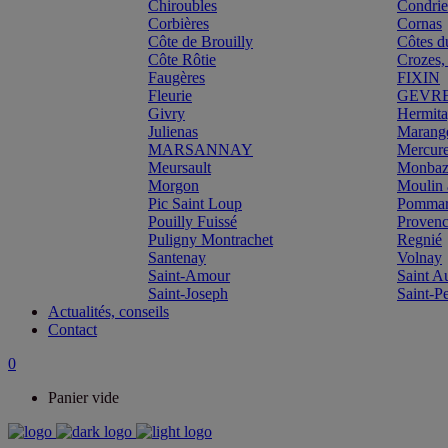
Chiroubles
Condri
Corbières
Cornas
Côte de Brouilly
Côtes d
Côte Rôtie
Crozes,
Faugères
FIXIN
Fleurie
GEVR
Givry
Hermit
Julienas
Marang
MARSANNAY
Mercur
Meursault
Monbazi
Morgon
Moulin 
Pic Saint Loup
Pomma
Pouilly Fuissé
Proven
Puligny Montrachet
Regnié
Santenay
Volnay
Saint-Amour
Saint A
Saint-Joseph
Saint-P
Actualités, conseils
Contact
0
Panier vide