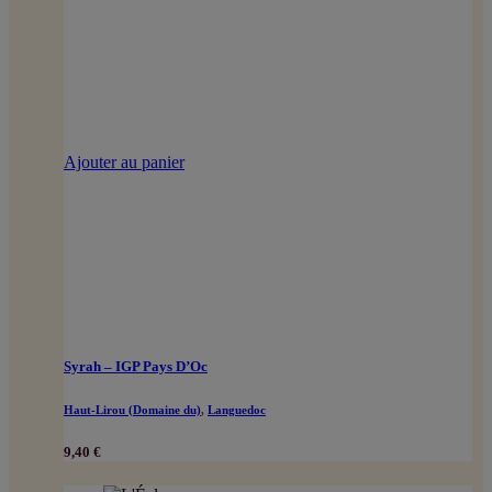
Ajouter au panier
Syrah – IGP Pays D’Oc
Haut-Lirou (Domaine du)
,
Languedoc
9,40
€