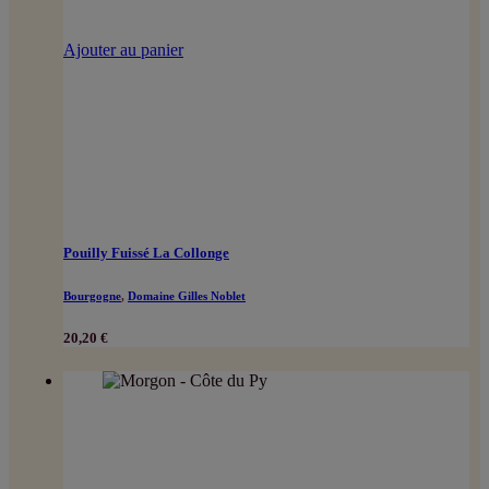
Ajouter au panier
Pouilly Fuissé La Collonge
Bourgogne
,
Domaine Gilles Noblet
20,20
€