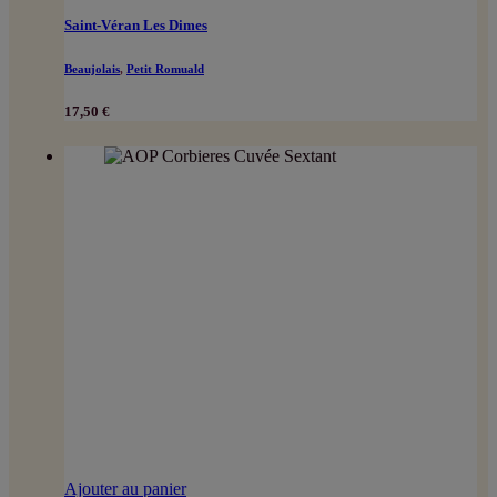
Saint-Véran Les Dimes
Beaujolais
,
Petit Romuald
17,50
€
Ajouter au panier