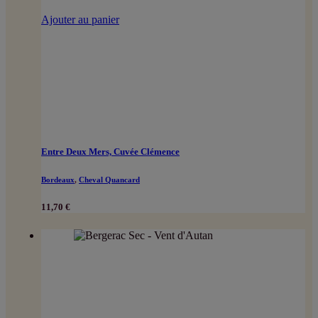
Ajouter au panier
Entre Deux Mers, Cuvée Clémence
Bordeaux
,
Cheval Quancard
11,70
€