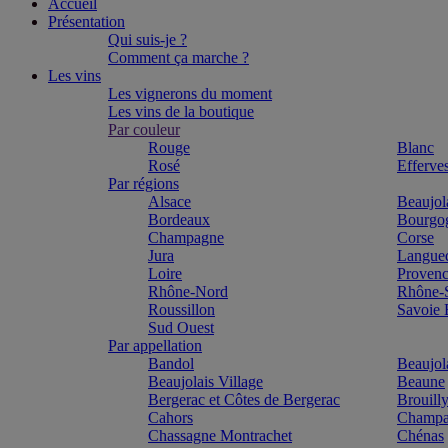
Accueil
Présentation
Qui suis-je ?
Comment ça marche ?
Les vins
Les vignerons du moment
Les vins de la boutique
Par couleur
Rouge
Blanc
Rosé
Efferve
Par régions
Alsace
Beaujol
Bordeaux
Bourgo
Champagne
Corse
Jura
Langue
Loire
Proven
Rhône-Nord
Rhône-
Roussillon
Savoie
Sud Ouest
Par appellation
Bandol
Beaujol
Beaujolais Village
Beaune
Bergerac et Côtes de Bergerac
Brouill
Cahors
Champa
Chassagne Montrachet
Chénas