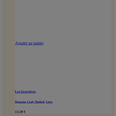
Ajouter au panier
Les Gravières
Domaine Couly Dutheil
,
Loire
13,30
€