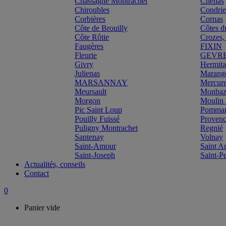
Chassagne Montrachet
Chénas
Chiroubles
Condri
Corbières
Cornas
Côte de Brouilly
Côtes d
Côte Rôtie
Crozes,
Faugères
FIXIN
Fleurie
GEVR
Givry
Hermit
Julienas
Marang
MARSANNAY
Mercur
Meursault
Monbazi
Morgon
Moulin 
Pic Saint Loup
Pomma
Pouilly Fuissé
Proven
Puligny Montrachet
Regnié
Santenay
Volnay
Saint-Amour
Saint A
Saint-Joseph
Saint-P
Actualités, conseils
Contact
0
Panier vide