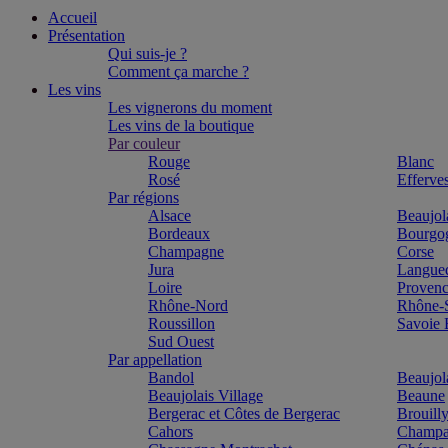
Accueil
Présentation
Qui suis-je ?
Comment ça marche ?
Les vins
Les vignerons du moment
Les vins de la boutique
Par couleur
Rouge
Blanc
Rosé
Efferve
Par régions
Alsace
Beaujol
Bordeaux
Bourgo
Champagne
Corse
Jura
Langue
Loire
Proven
Rhône-Nord
Rhône-
Roussillon
Savoie
Sud Ouest
Par appellation
Bandol
Beaujol
Beaujolais Village
Beaune
Bergerac et Côtes de Bergerac
Brouill
Cahors
Champa