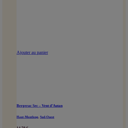
Ajouter au panier
Bergerac Sec – Vent d’Autan
Haut-Montlong
,
Sud-Ouest
14,70
€