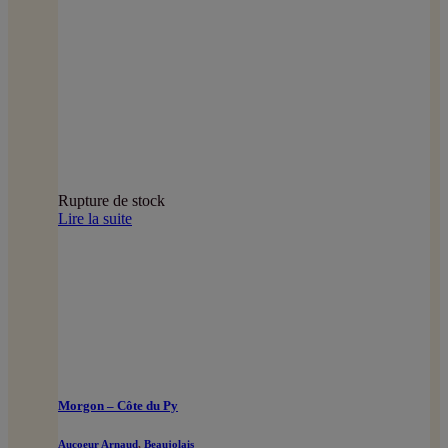
Rupture de stock
Lire la suite
Morgon – Côte du Py
Aucoeur Arnaud
,
Beaujolais