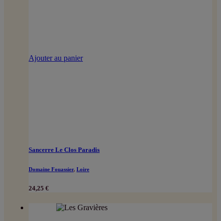
Ajouter au panier
Sancerre Le Clos Paradis
Domaine Fouassier
,
Loire
24,25
€