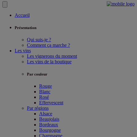
Accueil
Présentation
Qui suis-je ?
Comment ça marche ?
Les vins
Les vignerons du moment
Les vins de la boutique
Par couleur
Rouge
Blanc
Rosé
Effervescent
Par régions
Alsace
Beaujolais
Bordeaux
Bourgogne
Champagne