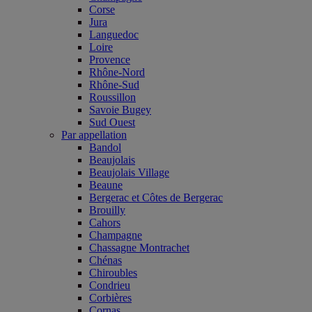
Corse
Jura
Languedoc
Loire
Provence
Rhône-Nord
Rhône-Sud
Roussillon
Savoie Bugey
Sud Ouest
Par appellation
Bandol
Beaujolais
Beaujolais Village
Beaune
Bergerac et Côtes de Bergerac
Brouilly
Cahors
Champagne
Chassagne Montrachet
Chénas
Chiroubles
Condrieu
Corbières
Cornas