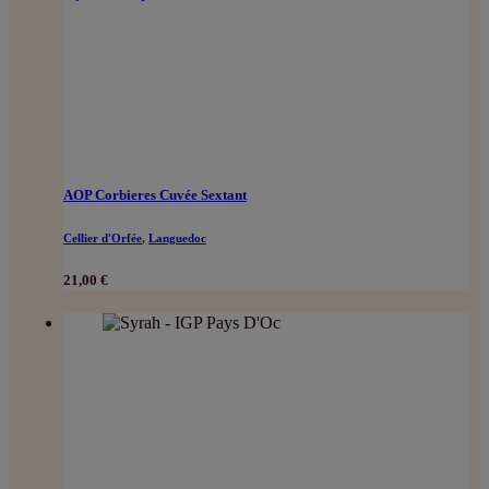
AOP Corbieres Cuvée Sextant
Cellier d'Orfée
,
Languedoc
21,00
€