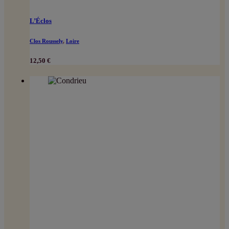
L’Éclos
Clos Roussely
,
Loire
12,50
€