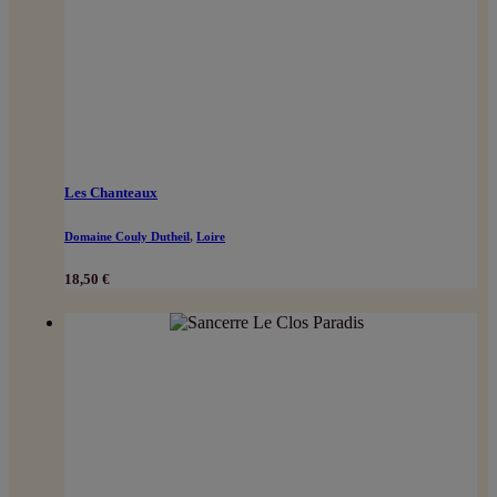
Les Chanteaux
Domaine Couly Dutheil
,
Loire
18,50
€