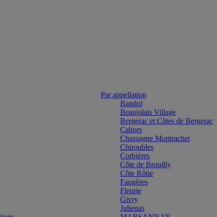
Par appellation
Bandol
Beaujolais Village
Bergerac et Côtes de Bergerac
Cahors
Chassagne Montrachet
Chiroubles
Corbières
Côte de Brouilly
Côte Rôtie
Faugères
Fleurie
Givry
Julienas
gions
MARSANNAY