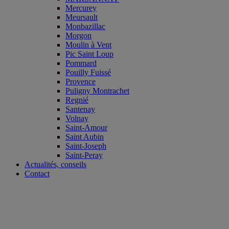
Mercurey
Meursault
Monbazillac
Morgon
Moulin à Vent
Pic Saint Loup
Pommard
Pouilly Fuissé
Provence
Puligny Montrachet
Regnié
Santenay
Volnay
Saint-Amour
Saint Aubin
Saint-Joseph
Saint-Peray
Actualités, conseils
Contact