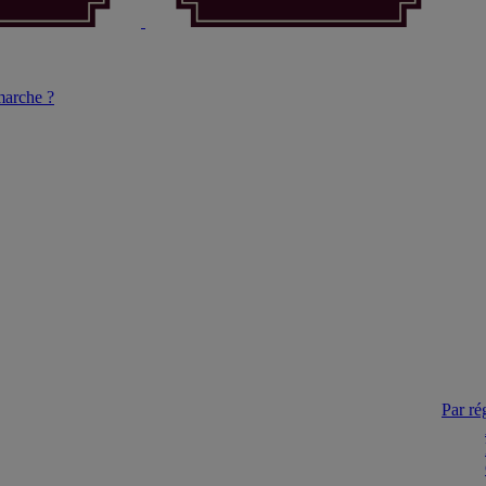
arche ?
Par ré