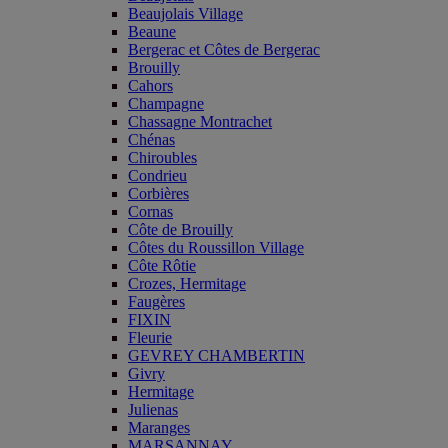
Beaujolais Village
Beaune
Bergerac et Côtes de Bergerac
Brouilly
Cahors
Champagne
Chassagne Montrachet
Chénas
Chiroubles
Condrieu
Corbières
Cornas
Côte de Brouilly
Côtes du Roussillon Village
Côte Rôtie
Crozes, Hermitage
Faugères
FIXIN
Fleurie
GEVREY CHAMBERTIN
Givry
Hermitage
Julienas
Maranges
MARSANNAY