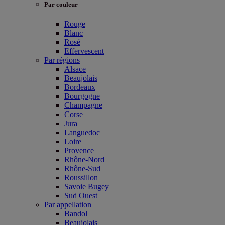
Par couleur
Rouge
Blanc
Rosé
Effervescent
Par régions
Alsace
Beaujolais
Bordeaux
Bourgogne
Champagne
Corse
Jura
Languedoc
Loire
Provence
Rhône-Nord
Rhône-Sud
Roussillon
Savoie Bugey
Sud Ouest
Par appellation
Bandol
Beaujolais