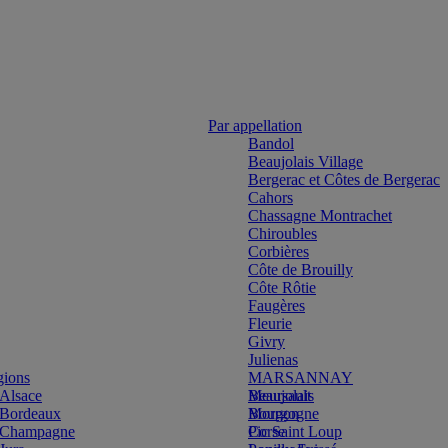
Par appellation
Bandol
Beaujolais Village
Bergerac et Côtes de Bergerac
Cahors
Chassagne Montrachet
Chiroubles
Corbières
Côte de Brouilly
Côte Rôtie
Faugères
Fleurie
Givry
Julienas
gions
MARSANNAY
Alsace
Beaujolais
Meursault
Bordeaux
Bourgogne
Morgon
Champagne
Corse
Pic Saint Loup