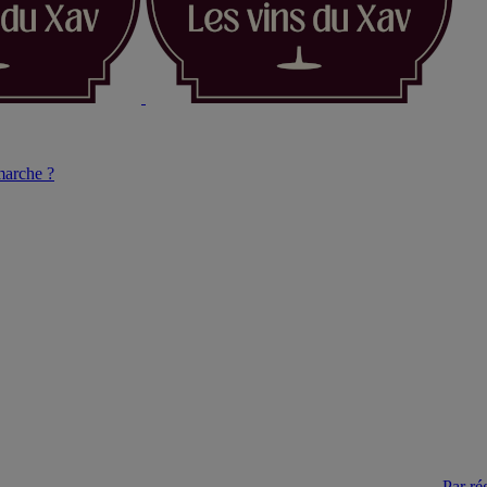
arche ?
Par ré