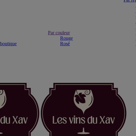
Par couleur
Rouge
 boutique
Rosé